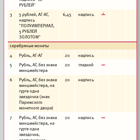
РУБЛЕЙ"
г
3
5 рублей, АГ-АГ,
6,45
надпись
надпись
"ПОЛУИМПЕРИАЛ,
5 РУБЛЕЙ
ЗОЛОТОМ"
серебряные монеты
4
Рубль, АГ-АГ
20
надпись
в
5
Рубль, АГ, без знака
20
гладкий
минцмейстера
6
Рубль, АГ, без знака
20
надпись
минцмейстера, на
гурте одна
звездочка (знак
Парижского
монетного двора)
в
7
Рубль, АГ, без знака
20
надпись
минцмейстера, на
гурте одна
звездочка,