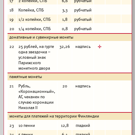
17
2 копейки, СПБ
6,6
рубчатый
18
Копейка, СПБ
3,3
рубчатый
19
1/2 копейки, СПБ
1,8
рубчатый
20
1/4 копейки, СПБ
0,8
рубчатый
донативные и сувенирные монеты
д
22
25 рублей, на гурте
32,26
надпись
одна звездочка –
условный знак
Парижского
монетного двора
памятные монеты
21
Рубль,
20
надпись
«Коронационный»,
АГ, чеканен по
случаю коронации
Николая II
монеты для платежей на территории Финляндии
23
10 пенни
12,8
гладкий
24
5 пенни
6,4
гладкий