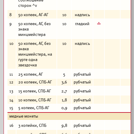
соотношение
сторон ^v
8
50 копеек, АГ-АГ
10
надпись
г
9
50 копеек, АГ, без
10
гладкий
знака
минцмейстера
10
50 копеек, АГ, без
10
надпись
знака
минцмейстера, на
гурте одна
звездочка
11
25 копеек, АГ
5
рубчатый
12
20 копеек, СПБ-АГ
3,6
рубчатый
13
15 копеек, СПБ-АГ
2,7
рубчатый
14
10 копеек, СПБ-АГ
1,8
рубчатый
15
5 копеек, СПБ-АГ
0,9
рубчатый
медные монеты
16
3 копейки, СПБ
9,8
рубчатый