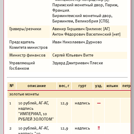
Парижский монетный двор, Париж,
Франция.
Бирмингемский монетный двор,
Бирмингем, Великобрия [СПБ].
Граверы/резчики
Авенир Гиршевич Грилихес [АГ]
Антон Фёдорович Васютинский [нет]
Председатель
Иван Николаевич Дурново
Комитета министров
Министр финансов
Сергей Юльевич Витте
Управляющий
Эдуард Дмитриевич Плеске
Госбанком
№
описание
вес, г
гурт
узд.
ильин
петро
золотые монеты
в
1
10 рублей, АГ-АГ,
12,9
надпись
надпись
"ИМПЕРИАЛ, 10
РУБЛЕЙ ЗОЛОТОМ"
е
2
10 рублей, АГ-АГ,
12,9
надпись
надпись "10