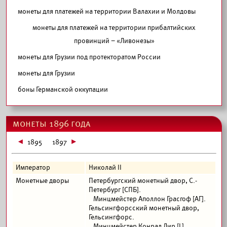
монеты для платежей на территории Валахии и Молдовы
монеты для платежей на территории прибалтийских
провинций – «Ливонезы»
монеты для Грузии под протекторатом России
монеты для Грузии
боны Германской оккупации
монеты 1896 года
1895
1897
Император
Николай II
Монетные дворы
Петербургский монетный двор, С.-
Петербург [СПБ].
Минцмейстер Аполлон Грасгоф [АГ].
Гельсингфорсский монетный двор,
Гельсингфорс.
Минцмейстер Конрад Лир [L].