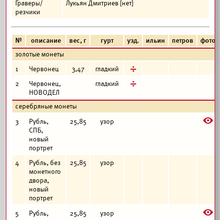
Граверы/
Лукьян Дмитриев [нет]
резчики
№
описание
вес, г
гурт
узд.
ильин
петров
фото
золотые монеты
д
1
Червонец
3,47
гладкий
д
2
Червонец,
гладкий
НОВОДЕЛ
серебряные монеты
E
3
Рубль,
25,85
узор
СПБ,
новый
портрет
4
Рубль, без
25,85
узор
монетного
двора,
новый
портрет
E
5
Рубль,
25,85
узор