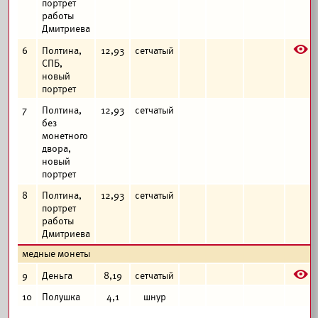
портрет
работы
Дмитриева
E
6
Полтина,
12,93
сетчатый
СПБ,
новый
портрет
7
Полтина,
12,93
сетчатый
без
монетного
двора,
новый
портрет
8
Полтина,
12,93
сетчатый
портрет
работы
Дмитриева
медные монеты
E
9
Деньга
8,19
сетчатый
10
Полушка
4,1
шнур