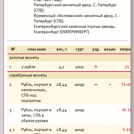
Петербургский монетный двор, С.-Петербург
[СПБ].
Временный «Коллежский» монетный двор, С.-
Петербург [СПБ].
Екатеринбургские казенные горные заводы,
Екатеринбург [ЕКАТЕРИНБУРГ].
№
описание
вес, г
гурт
узд.
ильин
петров
золотые монеты
г
25
1
2 рубля
4,1
узор
серебряные монеты
в
б
15-40
2
Рубль, портрет в
28,44
шнур
наплечниках,
СПБ под
портретом.
10-12
3
Рубль, портрет в
28,44
шнур
латах, СПБ в
обрезе рукава
5-25
4.1
Рубль, портрет в
28,44
шнур