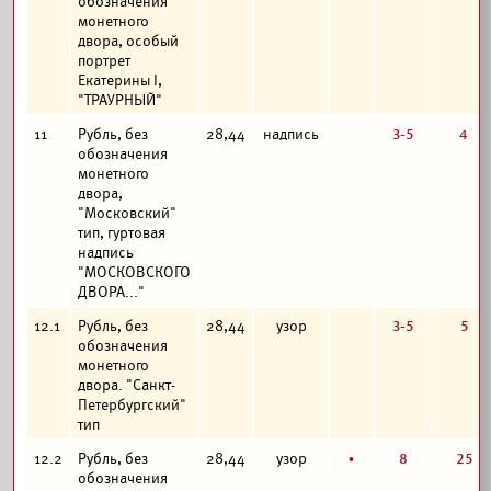
обозначения
монетного
двора, особый
портрет
Екатерины I,
"ТРАУРНЫЙ"
3-5
4
11
Рубль, без
28,44
надпись
обозначения
монетного
двора,
"Московский"
тип, гуртовая
надпись
"МОСКОВСКОГО
ДВОРА..."
3-5
5
12.1
Рубль, без
28,44
узор
обозначения
монетного
двора. "Санкт-
Петербургский"
тип
б
8
25
12.2
Рубль, без
28,44
узор
обозначения