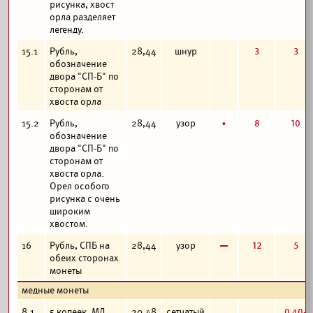
рисунка, хвост
орла разделяет
легенду.
3
3
15.1
Рубль,
28,44
шнур
обозначение
двора "СП-Б" по
сторонам от
хвоста орла
б
8
10
15.2
Рубль,
28,44
узор
обозначение
двора "СП-Б" по
сторонам от
хвоста орла.
Орел особого
рисунка с очень
широким
хвостом.
в
12
5
16
Рубль, СПБ на
28,44
узор
обеих сторонах
монеты
медные монеты
0,40-
8.1
5 копеек, МД,
20,48
сетчатый