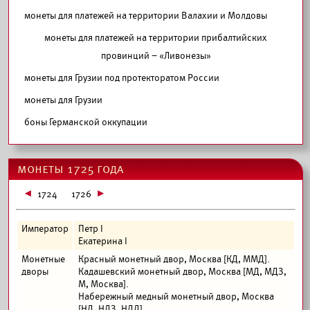
монеты для платежей на территории Валахии и Молдовы
монеты для платежей на территории прибалтийских
провинций – «Ливонезы»
монеты для Грузии под протекторатом России
монеты для Грузии
боны Германской оккупации
монеты 1725 года
1724
1726
Император
Петр I
Екатерина I
Монетные
Красный монетный двор, Москва [КД, ММД].
дворы
Кадашевский монетный двор, Москва [МД, МДЗ,
М, Москва].
Набережный медный монетный двор, Москва
[НД, НДЗ, НДД].