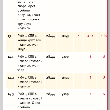
монетного
двора, орел
особого
рисунка, хвост
орла разделяет
круговую
надпись
б
3-15
4-10
13
Рубль, СПБ в
28,44
шнур
конце круговой
надписи, гурт
шнур
8
5
14.1
Рубль, СПБ в
28,44
узор
начале круговой
надписи, гурт -
узор
5
5
14.2
Рубль, СПБ в
28,44
шнур
начале круговой
надписи
3
5
14.3
Рубль, СПБ в
28,44
узор
начале круговой
надписи. Орел
особого