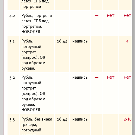
латах, СПБ под
портретом
в
а
а
4.2
Рубль, портрет в
латах, СПБ под
портретом.
НОВОДЕЛ
4
5.1
Рубль,
28,44
надпись
погрудный
портрет
(матрос). ОК
под обрезом
рукава,
в
а
а
5.2
Рубль,
надпись
погрудный
портрет
(матрос). ОК
под обрезом
рукава,
НОВОДЕЛ
2-10
5.3
Рубль, без знака
28,44
надпись
гравера,
погрудный