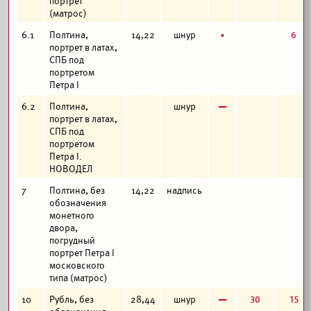
портрет
(матрос)
б
6
6.1
Полтина,
14,22
шнур
портрет в латах,
СПБ под
портретом
Петра I
в
6.2
Полтина,
шнур
портрет в латах,
СПБ под
портретом
Петра I.
НОВОДЕЛ
7
Полтина, без
14,22
надпись
обозначения
монетного
двора,
погрудный
портрет Петра I
московского
типа (матрос)
в
30
15
10
Рубль, без
28,44
шнур