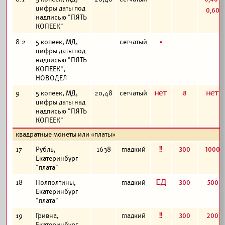
0,60
цифры даты под
надписью "ПЯТЬ
КОПЕЕК"
б
8.2
5 копеек, МД,
сетчатый
цифры даты под
надписью "ПЯТЬ
КОПЕЕК",
НОВОДЕЛ
а
8
а
9
5 копеек, МД,
20,48
сетчатый
цифры даты над
надписью "ПЯТЬ
КОПЕЕК"
квадратные монеты или «платы»
е
300
1000
17
Рубль,
1638
гладкий
Екатеринбург
"плата"
з
300
500
18
Полполтины,
гладкий
Екатеринбург
"плата"
е
300
200
19
Гривна,
гладкий
Екатеринбург