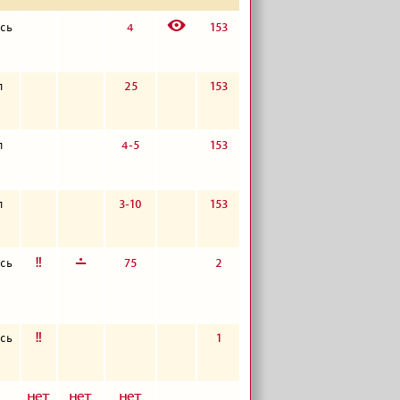
E
4
153
сь
25
153
п
4-5
153
п
3-10
153
п
е
г
75
2
сь
е
1
сь
а
а
а