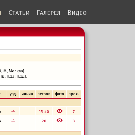
и
Статьи
Галерея
Видео
, М, Москва].
Д, НДЗ, НДД].
т
узд.
ильин
петров
фото
прох.
E
г
15-40
7
р
E
г
20
3
р