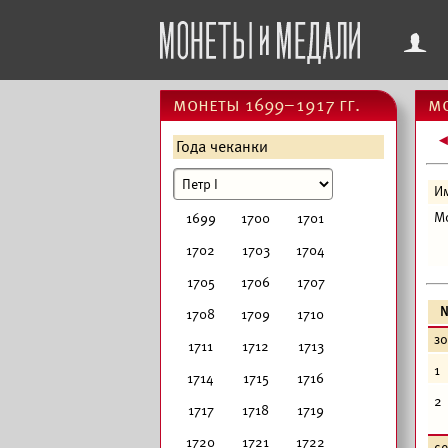
f
монеты 1699–1917 гг.
мо
Года чеканки
И
М
1699
1700
1701
1702
1703
1704
1705
1706
1707
1708
1709
1710
з
1711
1712
1713
1
1714
1715
1716
2
1717
1718
1719
1720
1721
1722
с