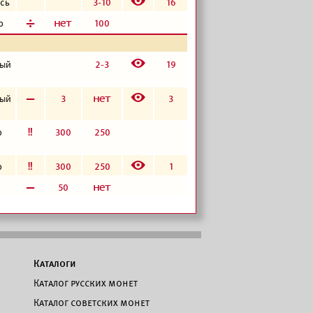
E
3-10
16
сь
д
а
100
р
E
2-3
19
тый
E
в
3
а
3
тый
е
300
250
р
E
е
300
250
1
р
в
50
а
Каталоги
Каталог русских монет
Каталог советских монет