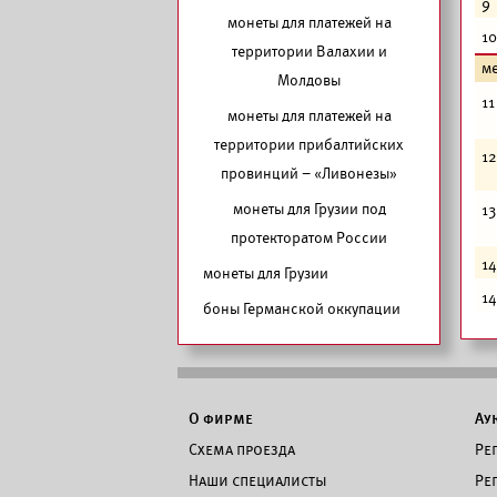
9
монеты для платежей на
10
территории Валахии и
м
Молдовы
11
монеты для платежей на
территории прибалтийских
12
провинций – «Ливонезы»
монеты для Грузии под
13
протекторатом России
14
монеты для Грузии
14
боны Германской оккупации
О фирме
Ау
Схема проезда
Ре
Наши специалисты
Ре