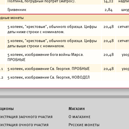
Полтина, погрудный портрет (матрос).
14,22
надпи
Гривенник
2,84
шну
едные монеты
5 копеек, "крестовые", обычного образца. Цифры
20,48
сетча
даты ниже строки с номиналом.
5 копеек, "крестовые", обычного образца. Цифры
20,48
сетча
даты выше строки с номиналом.
5 копеек, изображение бога войны Марса.
20,48
узо
ПРОБНЫЕ
.1
5 копеек, изображение Св. Георгия. ПРОБНЫЕ
20,48
узо
.2
5 копеек, изображение Св. Георгия, НОВОДЕЛ
кционы
Магазин
гистрация заочного участия
О магазине
гистрация очного участия
Русские монеты