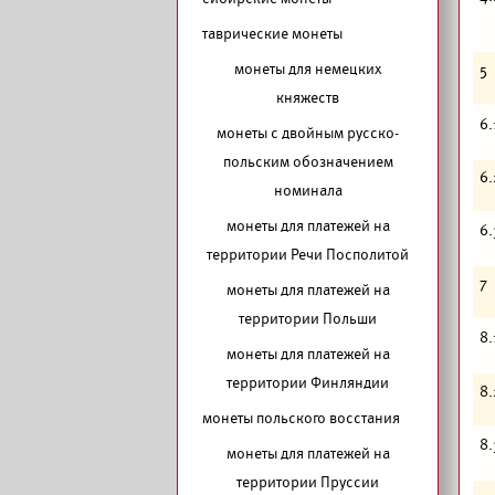
таврические монеты
монеты для немецких
5
княжеств
6.
монеты с двойным русско-
польским обозначением
6.
номинала
монеты для платежей на
6.
территории Речи Посполитой
7
монеты для платежей на
территории Польши
8.
монеты для платежей на
территории Финляндии
8.
монеты польского восстания
8.
монеты для платежей на
территории Пруссии