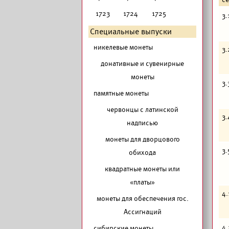
1723
1724
1725
3.
Специальные выпуски
никелевые монеты
3.
донативные и сувенирные
монеты
3.
памятные монеты
червонцы с латинской
3.
надписью
монеты для дворцового
3.
обихода
квадратные монеты или
«платы»
4.
монеты для обеспечения гос.
Ассигнаций
4.
сибирские монеты