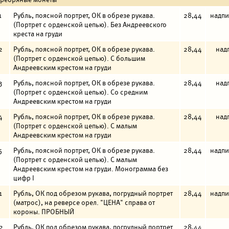
1
Рубль, поясной портрет, ОК в обрезе рукава.
28,44
надпи
(Портрет с орденской цепью). Без Андреевского
креста на груди
2
Рубль, поясной портрет, ОК в обрезе рукава.
28,44
над
(Портрет с орденской цепью). С большим
Андреевским крестом на груди
3
Рубль, поясной портрет, ОК в обрезе рукава.
28,44
над
(Портрет с орденской цепью). Со средним
Андреевским крестом на груди
4
Рубль, поясной портрет, ОК в обрезе рукава.
28,44
над
(Портрет с орденской цепью). С малым
Андреевским крестом на груди
5
Рубль, поясной портрет, ОК в обрезе рукава.
28,44
надпи
(Портрет с орденской цепью). С малым
Андреевским крестом на груди. Монограмма без
цифр I
1
Рубль, ОК под обрезом рукава, погрудный портрет
28,44
надпи
(матрос), на реверсе орел. "ЦЕНА" справа от
короны. ПРОБНЫЙ
2
Рубль, ОК под обрезом рукава, погрудный портрет
28,44