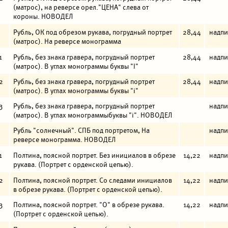
(матрос), на реверсе орел."ЦЕНА" слева от
короны. НОВОДЕЛ
Рубль, ОК под обрезом рукава, погрудный портрет
28,44
надпи
(матрос). На реверсе монограмма
1
Рубль, без знака гравера, погрудный портрет
28,44
надпи
(матрос). В углах монограммы буквы "I"
2
Рубль, без знака гравера, погрудный портрет
28,44
надпи
(матрос). В углах монограммы буквы "i"
3
Рубль, без знака гравера, погрудный портрет
надпи
(матрос). В углах монограммыбуквы "i". НОВОДЕЛ
Рубль "солнечный". СПБ под портретом, На
надпи
реверсе монограмма. НОВОДЕЛ
1
Полтина, поясной портрет. Без инициалов в обрезе
14,22
надпи
рукава. (Портрет с орденской цепью).
2
Полтина, поясной портрет. Со следами инициалов
14,22
надпи
в обрезе рукава. (Портрет с орденской цепью).
3
Полтина, поясной портрет. "О" в обрезе рукава.
14,22
надпи
(Портрет с орденской цепью).