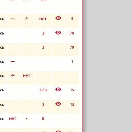
E
в
г
а
5
сь
E
3
79
сь
3
79
сь
в
1
сь
г
а
сь
E
3-10
15
сь
E
3
13
сь
а
б
8
сь