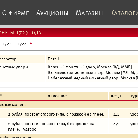
О фирме
Аукционы
Магазин
Каталог
неты 1723 года
1722
1724
мператор
Петр I
онетные дворы
Красный монетный двор, Москва [КД, ММД].
Кадашевский монетный двор, Москва [МД, МДЗ
Набережный медный монетный двор, Москва [Н
№
описание
вес, г
гур
олотые монеты
2 рубля, портрет старого типа, с пряжкой на плече.
4,1
узо
2 рубля, портрет новаого типа, без пряжки на
4,1
узо
плече. "матрос"
еребряные монеты