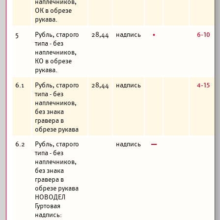
наплечников,
ОК в обрезе
рукава.
б
6-10
5
Рубль, старого
28,44
надпись
типа - без
наплечников,
КО в обрезе
рукава.
4-15
6.1
Рубль, старого
28,44
надпись
типа - без
наплечников,
без знака
гравера в
обрезе рукава
в
6.2
Рубль, старого
надпись
типа - без
наплечников,
без знака
гравера в
обрезе рукава
НОВОДЕЛ
Гуртовая
надпись: