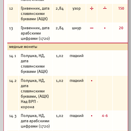
д
г
150
12
Гривенник, дата
2,84
узор
славянскими
буквами (АЩК)
в
б
20
13
Гривенник, дата
2,84
шнур
арабскими
цифрами (1720)
медные монеты
14.1
Полушка, НД,
1,02
гладкий
дата
славянскими
буквами (АЩК)
б
14.2
Полушка, НД,
1,02
гладкий
дата
славянскими
буквами, (АЩК)
Над ВРП -
корона
б
4-6
14.3
Полушка, НД,
1,02
гладкий
дата арабскими
цифрами (1720)