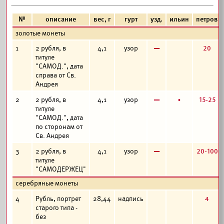
№
описание
вес, г
гурт
узд.
ильин
петров
золотые монеты
в
20
1
2 рубля, в
4,1
узор
титуле
"САМОД.", дата
справа от Св.
Андрея
в
б
15-25
2
2 рубля, в
4,1
узор
титуле
"САМОД.", дата
по сторонам от
Св. Андрея
в
20-100
3
2 рубля, в
4,1
узор
титуле
"САМОДЕРЖЕЦ"
серебряные монеты
4
4
Рубль, портрет
28,44
надпись
старого типа -
без