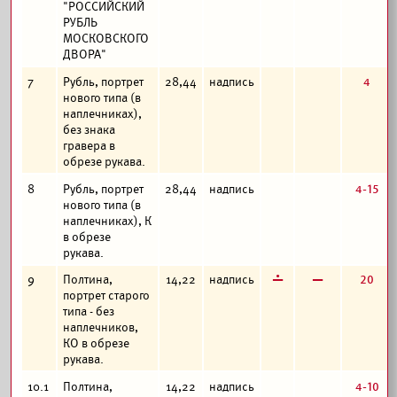
"РОССИЙСКИЙ
РУБЛЬ
МОСКОВСКОГО
ДВОРА"
4
7
Рубль, портрет
28,44
надпись
нового типа (в
наплечниках),
без знака
гравера в
обрезе рукава.
4-15
8
Рубль, портрет
28,44
надпись
нового типа (в
наплечниках), К
в обрезе
рукава.
г
в
20
9
Полтина,
14,22
надпись
портрет старого
типа - без
наплечников,
КО в обрезе
рукава.
4-10
10.1
Полтина,
14,22
надпись