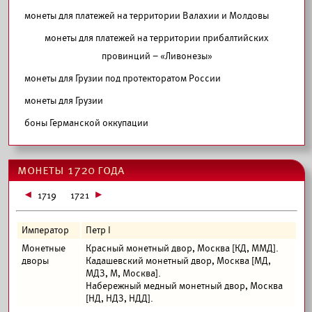
монеты для платежей на территории Валахии и Молдовы
монеты для платежей на территории прибалтийских
провинций – «Ливонезы»
монеты для Грузии под протекторатом России
монеты для Грузии
боны Германской оккупации
монеты 1720 года
1719
1721
Император
Петр I
Монетные
Красный монетный двор, Москва [КД, ММД].
дворы
Кадашевский монетный двор, Москва [МД,
МДЗ, М, Москва].
Набережный медный монетный двор, Москва
[НД, НДЗ, НДД].