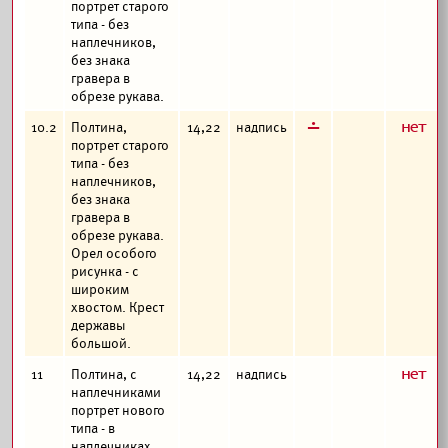
портрет старого
типа - без
наплечников,
без знака
гравера в
обрезе рукава.
г
а
10.2
Полтина,
14,22
надпись
портрет старого
типа - без
наплечников,
без знака
гравера в
обрезе рукава.
Орел особого
рисунка - с
широким
хвостом. Крест
державы
большой.
а
11
Полтина, с
14,22
надпись
наплечниками
портрет нового
типа - в
наплечниках