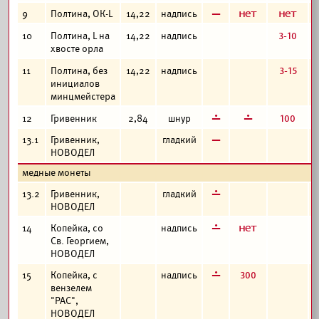
в
а
а
9
Полтина, ОК-L
14,22
надпись
3-10
10
Полтина, L на
14,22
надпись
хвосте орла
3-15
11
Полтина, без
14,22
надпись
инициалов
минцмейстера
г
г
100
12
Гривенник
2,84
шнур
в
13.1
Гривенник,
гладкий
НОВОДЕЛ
медные монеты
г
13.2
Гривенник,
гладкий
НОВОДЕЛ
г
а
14
Копейка, со
надпись
Св. Георгием,
НОВОДЕЛ
г
300
15
Копейка, с
надпись
вензелем
"РАС",
НОВОДЕЛ