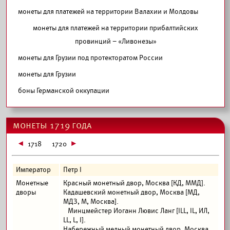
монеты для платежей на территории Валахии и Молдовы
монеты для платежей на территории прибалтийских
провинций – «Ливонезы»
монеты для Грузии под протекторатом России
монеты для Грузии
боны Германской оккупации
монеты 1719 года
1718
1720
Император
Петр I
Монетные
Красный монетный двор, Москва [КД, ММД].
дворы
Кадашевский монетный двор, Москва [МД,
МДЗ, М, Москва].
Минцмейстер Иоганн Лювис Ланг [ILL, IL, ИЛ,
LL, L, I].
Набережный медный монетный двор, Москва