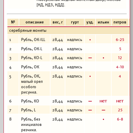
[НД, НДЗ, НДД].
№
описание
вес, г
гурт
узд.
ильин
петров
ф
серебряные монеты
б
6-25
1
Рубль, ОК-ILL
28,44
надпись
5
2
Рубль, ОК-L
28,44
надпись
в
б
12
3
Рубль, КО-L
28,44
надпись
4-10
4
Рубль, ОК
28,44
надпись
б
4
5
Рубль, ОК,
28,44
надпись
малый орел
особого
рисунка.
в
а
а
6
Рубль, КО
28,44
надпись
в
в
25
7
Рубль, L
28,44
надпись
б
6-8
8
Рубль, без
28,44
надпись
инициалов
резчика.