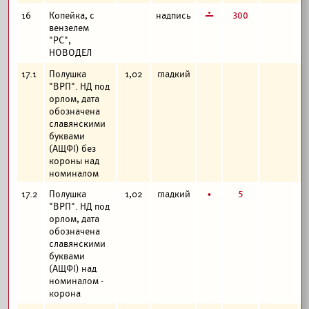
г
300
16
Копейка, с
надпись
вензелем
"РС",
НОВОДЕЛ
17.1
Полушка
1,02
гладкий
"ВРП". НД под
орлом, дата
обозначена
славянскими
буквами
(АЩФI) без
короны над
номиналом
б
5
17.2
Полушка
1,02
гладкий
"ВРП". НД под
орлом, дата
обозначена
славянскими
буквами
(АЩФI) над
номиналом -
корона