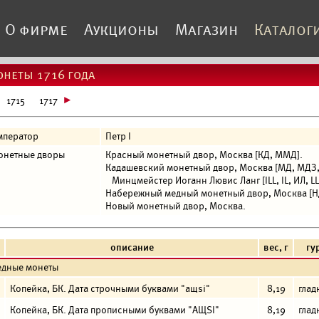
О фирме
Аукционы
Магазин
Каталог
неты 1716 года
1715
1717
мператор
Петр I
онетные дворы
Красный монетный двор, Москва [КД, ММД].
Кадашевский монетный двор, Москва [МД, МДЗ,
Минцмейстер Иоганн Лювис Ланг [ILL, IL, ИЛ, LL, 
Набережный медный монетный двор, Москва [НД
Новый монетный двор, Москва.
описание
вес, г
гу
едные монеты
Копейка, БК. Дата строчными буквами "aщsi"
8,19
глад
Копейка, БК. Дата прописными буквами "АЩSI"
8,19
глад