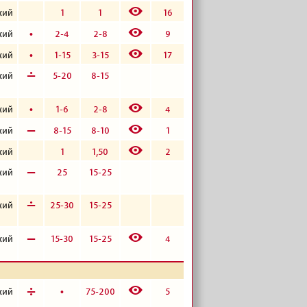
E
1
1
16
кий
E
б
2-4
2-8
9
кий
E
б
1-15
3-15
17
кий
г
5-20
8-15
кий
E
б
1-6
2-8
4
кий
E
в
8-15
8-10
1
кий
E
1
1,50
2
кий
в
25
15-25
кий
г
25-30
15-25
кий
E
в
15-30
15-25
4
кий
E
д
б
75-200
5
кий