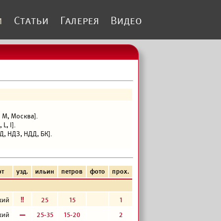
и
Статьи
Галерея
Видео
 М, Москва].
L, I].
, НДЗ, НДД, БК].
рт
узд.
ильин
петров
фото
прох.
е
25
15
1
кий
в
25-35
15-20
2
кий