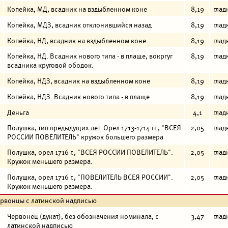
Копейка, МД, всадник на вздыбленном коне
8,19
глад
Копейка, МДЗ, всадник отклонившийся назад
8,19
глад
Копейка, НД, всадник на вздыбленном коне
8,19
глад
Копейка, НД. Всадник нового типа - в плаще, вокргуг
8,19
глад
всадника круговой ободок.
Копейка, НДЗ, всадник на вздыбленном коне
8,19
глад
Копейка, НДЗ. Всадник нового типа - в плаще.
8,19
глад
Деньга
4,1
глад
Полушка, тип предыдущих лет. Орел 1713-1714 гг., "ВСЕЯ
2,05
глад
РОССИИ ПОВЕЛИТЕЛЬ" кружок большего размера
Полушка, орел 1716 г., "ВСЕЯ РОССИИ ПОВЕЛИТЕЛЬ".
2,05
глад
Кружок меньшего размера.
Полушка, орел 1716 г., "ПОВЕЛИТЕЛЬ ВСЕЯ РОССИИ".
2,05
глад
Кружок меньшего размера.
ервонцы с латинской надписью
Червонец (дукат), без обозначения номинала, с
3,47
глад
латинской надписью