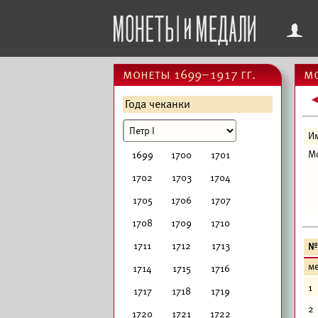
f
монеты 1699–1917 гг.
мо
Года чеканки
И
М
1699
1700
1701
1702
1703
1704
1705
1706
1707
1708
1709
1710
1711
1712
1713
№
м
1714
1715
1716
1
1717
1718
1719
2
1720
1721
1722