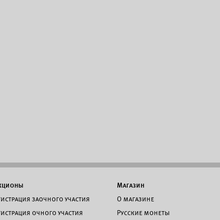
кционы
Магазин
гистрация заочного участия
О магазине
гистрация очного участия
Русские монеты