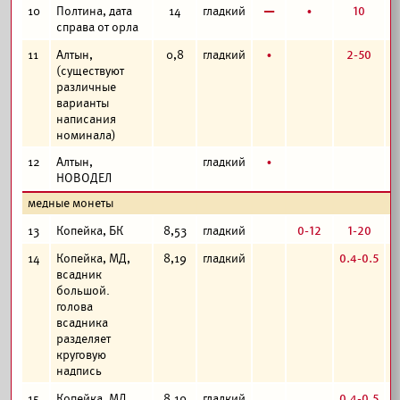
в
б
10
10
Полтина, дата
14
гладкий
справа от орла
б
2-50
11
Алтын,
0,8
гладкий
(существуют
различные
варианты
написания
номинала)
б
12
Алтын,
гладкий
НОВОДЕЛ
медные монеты
0-12
1-20
13
Копейка, БК
8,53
гладкий
0.4-0.5
14
Копейка, МД,
8,19
гладкий
всадник
большой.
голова
всадника
разделяет
круговую
надпись
0.4-0.5
15
Копейка, МД,
8,19
гладкий