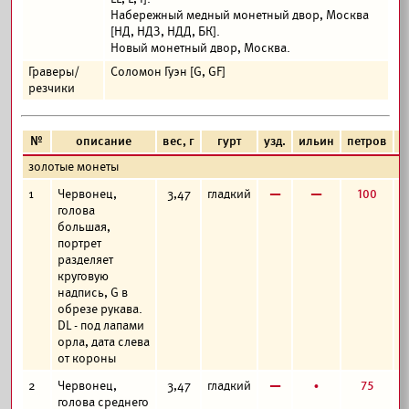
Набережный медный монетный двор, Москва
[НД, НДЗ, НДД, БК].
Новый монетный двор, Москва.
Граверы/
Соломон Гуэн [G, GF]
резчики
№
описание
вес, г
гурт
узд.
ильин
петров
ф
золотые монеты
в
в
100
1
Червонец,
3,47
гладкий
голова
большая,
портрет
разделяет
круговую
надпись, G в
обрезе рукава.
DL - под лапами
орла, дата слева
от короны
в
б
75
2
Червонец,
3,47
гладкий
голова среднего