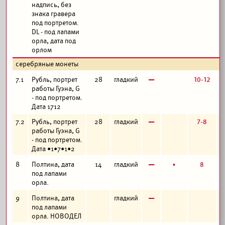
надпись, без
знака гравера
под портретом.
DL - под лапами
орла, дата под
орлом
серебряные монеты
в
10-12
7.1
Рубль, портрет
28
гладкий
работы Гуэна, G
- под портретом.
Дата 1712
в
7-8
7.2
Рубль, портрет
28
гладкий
работы Гуэна, G
- под портретом.
Дата •1•7•1•2
в
б
8
8
Полтина, дата
14
гладкий
под лапами
орла.
в
9
Полтина, дата
гладкий
под лапами
орла. НОВОДЕЛ