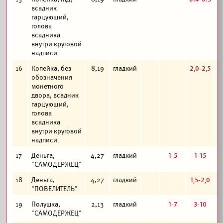
всадник
гарцующий,
голова
всадника
внутри круговой
надписи
2,0-2,5
16
Копейка, без
8,19
гладкий
обозначения
монетного
двора, всадник
гарцующий,
голова
всадника
внутри круговой
надписи.
1-5
1-15
17
Деньга,
4,27
гладкий
"САМОДЕРЖЕЦ"
1,5-2,0
18
Деньга,
4,27
гладкий
"ПОВЕЛИТЕЛЬ"
1-7
3-10
19
Полушка,
2,13
гладкий
"САМОДЕРЖЕЦ"