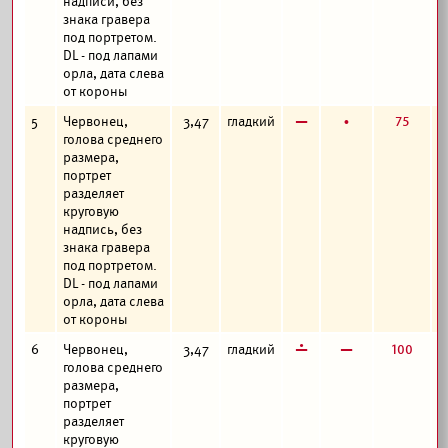
надписи, без
знака гравера
под портретом.
DL - под лапами
орла, дата слева
от короны
в
б
75
5
Червонец,
3,47
гладкий
голова среднего
размера,
портрет
разделяет
круговую
надпись, без
знака гравера
под портретом.
DL - под лапами
орла, дата слева
от короны
г
в
100
6
Червонец,
3,47
гладкий
голова среднего
размера,
портрет
разделяет
круговую