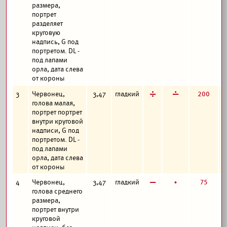
размера,
портрет
разделяет
круговую
надпись, G под
портретом. DL -
под лапами
орла, дата слева
от короны
д
г
200
3
Червонец,
3,47
гладкий
голова малая,
портрет портрет
внутри круговой
надписи, G под
портретом. DL -
под лапами
орла, дата слева
от короны
в
б
75
4
Червонец,
3,47
гладкий
голова среднего
размера,
портрет внутри
круговой