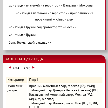
монеты для платежей на территории Валахии и Молдовы
монеты для платежей на территории прибалтийских
провинций – «Ливонезы»
монеты для Грузии под протекторатом России
монеты для Грузии
боны Германской оккупации
монеты 1712 года
1711
1713
Император
Петр I
Монетные
Красный монетный двор, Москва [КД, ММД].
дворы
Минцмейстер Дитерик Лефкен (Левкин) [DL].
Кадашевский монетный двор, Москва [МД,
МДЗ, М, Москва].
Минцмейстер Иоганн Лювис Ланг [ILL, IL, ИЛ,
LL, L, I].