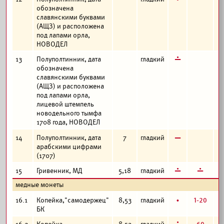
обозначена
славянскими буквами
(AЩЗ) и расположена
под лапами орла,
НОВОДЕЛ
г
13
Полуполтинник, дата
гладкий
обозначена
славянскими буквами
(AЩЗ) и расположена
под лапами орла,
лицевой штемпель
новодельного тымфа
1708 года, НОВОДЕЛ
в
14
Полуполтинник, дата
7
гладкий
арабскими цифрами
(1707)
г
г
15
Гривенник, МД
5,18
гладкий
медные монеты
б
1-20
1
16.1
Копейка,"самодержец"
8,53
гладкий
БК
г
60