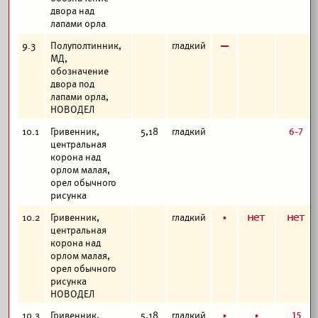
двора над
лапами орла
в
9.3
Полуполтинник,
гладкий
МД,
обозначение
двора под
лапами орла,
НОВОДЕЛ
6-7
10.1
Гривенник,
5,18
гладкий
центральная
корона над
орлом малая,
орел обычного
рисунка
б
а
а
10.2
Гривенник,
гладкий
центральная
корона над
орлом малая,
орел обычного
рисунка
НОВОДЕЛ
б
б
15
10.3
Гривенник,
5,18
гладкий