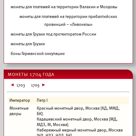
монеты для платежей на территории Валахии и Молдовы
монеты для платежей на территории прибалтийских
провинций – «Ливонезы»
монеты для Грузии под протекторатом России
монеты для Грузии
боны Германской оккупации
монеты 1704 года
1703
1705
Император
Петр I
Монетные
Красный монетный двор, Москва [КД, ММД,
дворы
БК].
Кадашевский монетный двор, Москва [МД,
МДЗ, М, Москва].
Набережный медный монетный двор, Москва
[НД, НДЗ, НДД, БК].