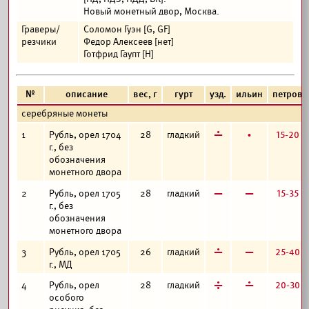
Новый монетный двор, Москва.
Граверы/
Соломон Гуэн [G, GF]
резчики
Федор Алексеев [нет]
Готфрид Гаупт [H]
№
описание
вес, г
гурт
узд.
ильин
петров
серебряные монеты
г
б
15-20
1
Рубль, орел 1704
28
гладкий
г., без
обозначения
монетного двора
в
в
15-35
2
Рубль, орел 1705
28
гладкий
г., без
обозначения
монетного двора
г
в
25-40
3
Рубль, орел 1705
26
гладкий
г., МД
д
г
20-30
4
Рубль, орел
28
гладкий
особого