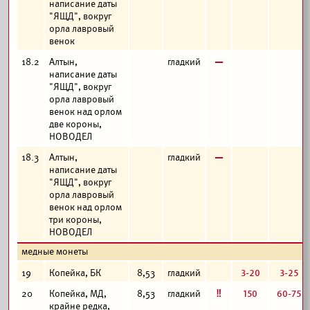
написание даты
"ЯЩД", вокруг
орла лавровый
венок
в
18.2
Алтын,
гладкий
написание даты
"ЯЩД", вокруг
орла лавровый
венок над орлом
две короны,
НОВОДЕЛ
в
18.3
Алтын,
гладкий
написание даты
"ЯЩД", вокруг
орла лавровый
венок над орлом
три короны,
НОВОДЕЛ
медные монеты
3-20
3-25
19
Копейка, БК
8,53
гладкий
е
150
60-75
20
Копейка, МД,
8,53
гладкий
крайне редка,