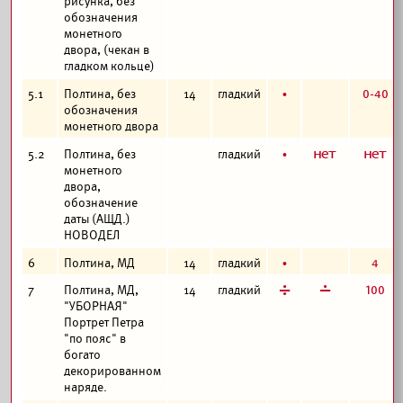
рисунка, без
обозначения
монетного
двора, (чекан в
гладком кольце)
б
0-40
5.1
Полтина, без
14
гладкий
обозначения
монетного двора
б
а
а
5.2
Полтина, без
гладкий
монетного
двора,
обозначение
даты (АЩД.)
НОВОДЕЛ
б
4
6
Полтина, МД
14
гладкий
д
г
100
7
Полтина, МД,
14
гладкий
"УБОРНАЯ"
Портрет Петра
"по пояс" в
богато
декорированном
наряде.