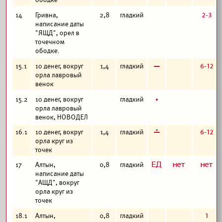
2-3
14
Гривна,
2,8
гладкий
написание даты
"ЯЩД", орел в
точечном
ободке.
в
6-12
15.1
10 денег, вокруг
1,4
гладкий
орла лавровый
венок
б
15.2
10 денег, вокруг
гладкий
орла лавровый
венок, НОВОДЕЛ
г
6-12
16.1
10 денег, вокруг
1,4
гладкий
орла круг из
точек
з
а
а
17
Алтын,
0,8
гладкий
написание даты
"АЩД", вокруг
орла круг из
точек
1
18.1
Алтын,
0,8
гладкий