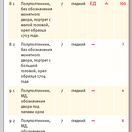
з
г
100
8.1
Полуполтинник,
7
гладкий
без обозначения
монетного
двора, портрет с
малой головой,
орел образца
1703 года.
в
7
8.2
Полуполтинник,
7
гладкий
без обозначения
монетного
двора, портрет с
большой
головой, орел
образца 1704
года
в
4
9.1
Полуполтинник,
7
гладкий
МД,
обозначение
двора под
лапами орла
в
8
9.2
Полуполтинник,
7
гладкий
МД,
обозначение