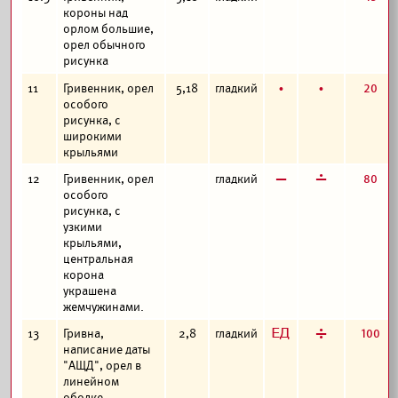
короны над
орлом большие,
орел обычного
рисунка
б
б
20
11
Гривенник, орел
5,18
гладкий
особого
рисунка, с
широкими
крыльями
в
г
80
12
Гривенник, орел
гладкий
особого
рисунка, с
узкими
крыльями,
центральная
корона
украшена
жемчужинами.
з
д
100
13
Гривна,
2,8
гладкий
написание даты
"АЩД", орел в
линейном
ободке