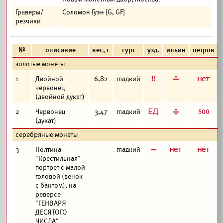
Граверы/
Соломон Гуэн [G, GF]
резчики
№
описание
вес, г
гурт
узд.
ильин
петров
золотые монеты
е
г
а
1
Двойной
6,82
гладкий
червонец
(двойной дукат)
з
д
500
2
Червонец
3,47
гладкий
(дукат)
серебряные монеты
в
а
а
3
Полтина
гладкий
"Крестильная"
портрет с малой
головой (венок
с бантом), на
реверсе
"ГЕНВАРЯ
ДЕСЯТОГО
ЧИСЛА"