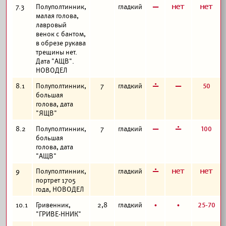
в
а
а
7.3
Полуполтинник,
гладкий
малая голова,
лавровый
венок с бантом,
в обрезе рукава
трещины нет.
Дата "АЩВ".
НОВОДЕЛ
г
в
50
8.1
Полуполтинник,
7
гладкий
большая
голова, дата
"ЯЩВ"
в
г
100
8.2
Полуполтинник,
7
гладкий
большая
голова, дата
"АЩВ"
г
а
а
9
Полуполтинник,
гладкий
портрет 1705
года, НОВОДЕЛ
б
б
25-70
10.1
Гривенник,
2,8
гладкий
"ГРИВЕ-ННИК"