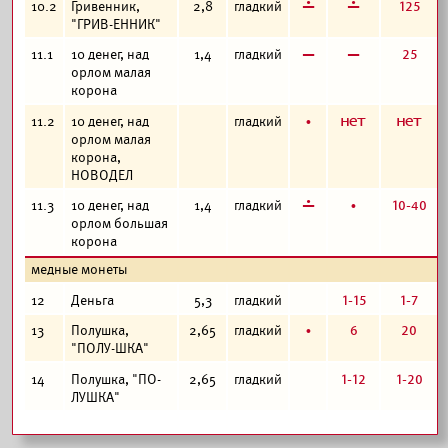
г
г
125
10.2
Гривенник,
2,8
гладкий
"ГРИВ-ЕННИК"
в
в
25
11.1
10 денег, над
1,4
гладкий
орлом малая
корона
б
а
а
11.2
10 денег, над
гладкий
орлом малая
корона,
НОВОДЕЛ
г
б
10-40
11.3
10 денег, над
1,4
гладкий
орлом большая
корона
медные монеты
1-15
1-7
12
Деньга
5,3
гладкий
б
6
20
13
Полушка,
2,65
гладкий
"ПОЛУ-ШКА"
1-12
1-20
14
Полушка, "ПО-
2,65
гладкий
ЛУШКА"