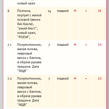
новый орел.
г
б
35
6
Полтина,
14
гладкий
портрет с малой
головой (венок
без банта),
"узкий бюст",
новый орел,
"РОЕIИ",
г
б
25
7.1
Полуполтинник,
7
гладкий
малая голова,
лавровый
венок с бантом,
в обрезе рукава
трещина. Дата
"ЯЩВ"
г
б
25
7.2
Полуполтинник,
7
гладкий
малая голова,
лавровый
венок с бантом,
в обрезе рукава
трещина. Дата
"АЩВ"