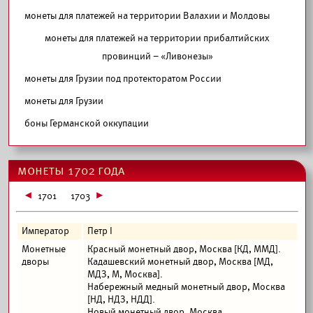
монеты для платежей на территории Валахии и Молдовы
монеты для платежей на территории прибалтийских
провинций – «Ливонезы»
монеты для Грузии под протекторатом России
монеты для Грузии
боны Германской оккупации
монеты 1702 года
1701
1703
Император
Петр I
Монетные
Красный монетный двор, Москва [КД, ММД].
дворы
Кадашевский монетный двор, Москва [МД,
МДЗ, М, Москва].
Набережный медный монетный двор, Москва
[НД, НДЗ, НДД].
Новый монетный двор, Москва.