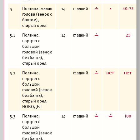
г
б
40-75
4
Полтина, малая
14
гладкий
голова (венок с
бантом),
старый орел.
г
25
5.1
Полтина,
14
гладкий
портрет с
большой
головой (венок
без банта),
старый орел.
г
а
а
5.2
Полтина,
гладкий
портрет с
большой
головой (венок
без банта),
старый орел,
НОВОДЕЛ.
г
г
100
5.3
Полтина,
14
гладкий
портрет с
большой
головой (венок
без банта),