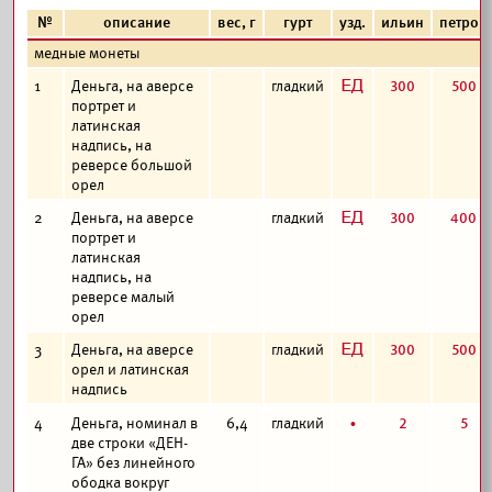
№
описание
вес, г
гурт
узд.
ильин
петров
медные монеты
з
300
500
1
Деньга, на аверсе
гладкий
портрет и
латинская
надпись, на
реверсе большой
орел
з
300
400
2
Деньга, на аверсе
гладкий
портрет и
латинская
надпись, на
реверсе малый
орел
з
300
500
3
Деньга, на аверсе
гладкий
орел и латинская
надпись
б
2
5
4
Деньга, номинал в
6,4
гладкий
две строки «ДЕН-
ГА» без линейного
ободка вокруг