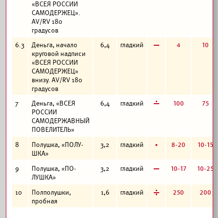
«ВСЕЯ РОССИИ
САМОДЕРЖЕЦ».
AV/RV 180
градусов
в
4
10
6.3
Деньга, начало
6,4
гладкий
круговой надписи
«ВСЕЯ РОССИИ
САМОДЕРЖЕЦ»
внизу. AV/RV 180
градусов
г
100
75
7
Деньга, «ВСЕЯ
6,4
гладкий
РОССИИ
САМОДЕРЖАВНЫЙ
ПОВЕЛИТЕЛЬ»
б
8-20
10-15
8
Полушка, «ПОЛУ-
3,2
гладкий
ШКА»
в
10-17
10-25
9
Полушка, «ПО-
3,2
гладкий
ЛУШКА»
д
250
200
10
Полполушки,
1,6
гладкий
пробная