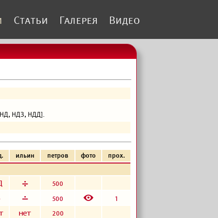
и
Статьи
Галерея
Видео
НД, НДЗ, НДД].
д.
ильин
петров
фото
прох.
з
д
500
E
д
г
500
1
а
а
200