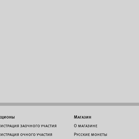
кционы
Магазин
гистрация заочного участия
О магазине
гистрация очного участия
Русские монеты