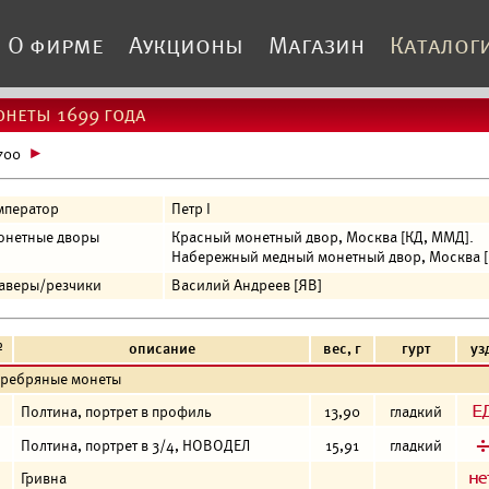
О фирме
Аукционы
Магазин
Каталог
неты 1699 года
700
мператор
Петр I
онетные дворы
Красный монетный двор, Москва [КД, ММД].
Набережный медный монетный двор, Москва [
раверы/резчики
Василий Андреев [ЯВ]
№
описание
вес, г
гурт
уз
еребряные монеты
Полтина, портрет в профиль
13,90
гладкий
Полтина, портрет в 3/4, НОВОДЕЛ
15,91
гладкий
Гривна