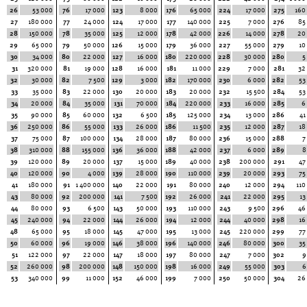
26
53 000
76
17 000
123
8 000
176
65 000
224
17 000
275
160
27
180 000
77
24 000
124
17 000
177
140 000
225
7 000
276
85
28
150 000
78
35 000
125
12 000
178
42 000
226
14 000
278
20
29
65 000
79
50 000
126
15 000
179
36 000
227
55 000
279
10
30
34 000
80
22 000
127
16 000
180
220 000
228
30 000
280
5
31
320 000
81
19 000
128
16 000
181
11 000
229
7 000
281
32
32
30 000
82
7 500
129
3 000
182
170 000
230
6 000
282
53
33
35 000
83
22 000
130
20 000
183
20 000
232
15 500
284
53
34
20 000
84
35 000
131
70 000
184
220 000
233
16 000
285
6
35
90 000
85
60 000
132
6 500
185
125 000
234
13 000
286
41
36
250 000
86
55 000
133
26 000
186
11 500
235
12 000
287
18
37
75 000
87
100 000
134
28 000
187
80 000
236
15 000
288
7
38
310 000
88
155 000
136
36 000
188
42 000
237
6 000
289
8
39
120 000
89
20 000
137
15 000
189
40 000
238
200 000
291
47
40
120 000
90
4 000
139
28 000
190
110 000
239
20 000
293
75
41
180 000
91
1 400 000
140
22 000
191
80 000
240
12 000
294
110
43
80 000
92
200 000
141
7 500
192
26 000
241
22 000
295
13
44
80 000
93
6 500
143
50 000
193
110 000
243
9 500
296
46
45
240 000
94
22 000
144
26 000
194
12 000
244
40 000
298
16
48
65 000
95
18 000
145
47 000
195
13 000
245
220 000
299
77
50
60 000
96
19 000
146
38 000
196
140 000
246
80 000
300
35
51
122 000
97
22 000
147
18 000
197
80 000
247
7 000
302
9
52
260 000
98
200 000
148
150 000
198
16 000
249
55 000
303
6
53
340 000
99
11 000
152
46 000
199
7 000
250
50 000
304
26