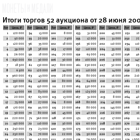
Итоги торгов 52 аукциона от 28 июня 200
Лот
Цена, ₽
Лот
Цена, ₽
Лот
Цена, ₽
Лот
Цена, ₽
Лот
Цена, ₽
Лот
Цена
1
120 000
54
13 000
100
8 000
153
31 000
200
45 000
251
10
2
50 000
55
20 000
101
7 500
155
12 000
201
31 000
252
72
3
120 000
56
35 000
102
18 000
156
36 000
202
110 000
254
110
4
39 000
58
38 000
103
17 000
157
110 000
204
35 000
255
26
5
26 000
59
18 000
104
70 000
159
65 000
205
42 000
256
46
6
650 000
60
30 000
106
30 000
160
100 000
206
9 000
257
147
7
18 500
61
130 000
107
800 000
161
230 000
207
32 000
258
25
8
6 500
62
120 000
108
44 000
162
110 000
208
14 000
259
20
9
960 000
63
43 000
109
28 000
163
80 000
209
16 000
260
210
10
350 000
64
40 000
110
80 000
164
64 000
210
16 000
261
9
11
130 000
65
150 000
111
22 000
165
530 000
211
55 000
262
22
12
43 000
66
83 000
112
10 000
166
125 000
212
4 000
263
50
14
20 000
67
65 000
113
13 000
167
31 000
213
8 000
264
40
17
75 000
68
27 000
114
8 000
168
80 000
214
42 000
265
157
18
170 000
69
95 000
115
20 000
169
80 000
215
145 000
266
8
19
50 000
70
80 000
116
45 000
170
40 000
216
22 000
267
10
20
220 000
71
360 000
118
10 000
171
17 000
217
17 000
269
11
21
150 000
72
110 000
119
30 000
172
60 000
218
11 500
270
35
23
250 000
73
23 000
120
55 000
173
60 000
219
110 000
272
22
24
250 000
74
70 000
121
22 000
174
50 000
220
13 000
273
45
25
120 000
75
60 000
122
10 000
175
26 000
222
42 000
274
1 000