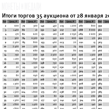
Итоги торгов 35 аукциона от 28 января 2
Лот
Цена, ₽
Лот
Цена, ₽
Лот
Цена, ₽
Лот
Цена, ₽
Лот
Цена, ₽
Лот
Цен
2
600
79
300
149
450
215
1 200
287
800
359
3
1 400
80
10
150
340
217
150
288
8 000
360
4
170
82
620
151
160
218
2 050
289
2 600
361
5
300
84
6 500
152
550
221
600
290
170
362
9
2 500
85
800
153
400
223
20
291
15
363
10
2 400
90
500
154
450
224
25
293
500
364
13
105
91
680
155
300
226
80
295
20
366
14
750
92
260
156
2 500
227
900
296
1 300
368
15
1 100
93
850
157
650
228
850
300
450
369
16
60
94
1 000
158
750
229
200
302
45
370
18
20
95
550
159
650
230
130
303
550
374
22
30
96
200
161
1 100
232
50
304
110
377
23
80
97
650
167
190
233
1 000
306
80
380
24
1 300
99
500
168
60
234
400
307
500
382
25
1 300
101
600
172
650
236
800
308
450
383
28
30
103
500
174
80
237
50
309
400
384
30
1 500
104
1 800
175
180
238
700
310
500
385
34
600
105
550
176
80
239
180
313
280
386
35
1 300
107
700
177
150
241
290
314
280
389
36
1 800
109
1 400
179
160
243
300
316
190
391
38
1 800
114
1 500
180
70
244
150
317
400
392