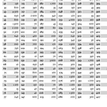
40
130
115
50
182
1 700
245
550
318
180
394
41
800
116
390
183
35
246
150
320
45
395
43
9 500
117
110
184
1 200
248
220
321
70
396
44
650
118
2 600
185
340
250
120
322
55
397
45
800
119
90
186
800
251
4 000
323
160
398
46
1 900
120
70
187
45
253
140
324
600
400
49
2 200
121
650
188
80
254
50
325
800
401
52
2 300
122
160
189
25
255
640
326
170
402
55
640
123
400
190
200
257
240
329
110
403
57
70
124
600
191
30
258
540
332
30
404
58
260
128
700
193
170
259
1 500
334
600
410
59
750
129
70
194
70
263
80
338
400
412
60
750
130
40
195
1 150
264
20
339
90
413
61
950
131
10
196
70
265
550
341
350
414
63
800
132
150
197
3 600
268
600
343
1 700
416
68
10
134
650
198
20
269
300
344
450
418
69
500
135
550
199
40
270
260
348
500
420
71
280
137
800
200
100
274
500
349
400
421
72
10
140
500
201
100
275
1 500
350
160
422
73
130
141
100
202
700
276
900
351
1 200
423
74
1 100
142
150
203
70
281
1 100
352
500
424
75
15
144
40
204
100
284
140
353
150
425
76
900
145
46
206
60
285
1 300
354
45
426
77
240
147
600
213
200
286
200
356
300
427