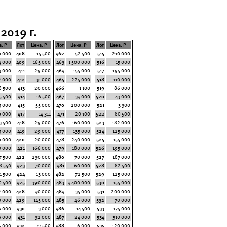
2019 г.
а, ₽
Лот
Цена, ₽
Лот
Цена, ₽
Лот
Цена, ₽
1 000
408
15 500
462
52 500
515
210 000
4 000
409
165 000
463
1 500 000
516
15 000
3 000
411
29 000
464
155 000
517
195 000
2 000
412
31 000
465
225 000
518
110 000
8 500
413
20 000
466
1 100
519
86 000
5 500
414
16 500
467
34 000
520
43 000
5 000
415
55 000
470
200 000
521
3 300
9 000
417
14 311
471
20 100
522
80 500
3 500
418
29 000
476
160 000
523
182 000
5 000
419
29 000
477
135 000
524
125 000
1 000
420
20 000
478
240 000
525
155 000
0 000
421
166 000
479
180 000
526
195 000
7 500
422
230 000
480
70 000
527
187 000
8 550
423
70 000
481
60 000
528
82 500
1 500
424
13 000
482
72 500
529
125 000
0 500
425
390 000
483
4 400 000
530
155 000
2 000
428
40 000
484
35 000
531
200 000
0 000
429
145 000
485
46 000
532
70 000
6 000
430
3 000
486
14 500
533
175 000
9 000
431
32 000
487
24 000
534
310 000
5 000
432
77 500
488
6 000
535
120 000