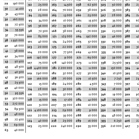
29
190 000
92
25 000
163
14 500
258
62 500
325
50 000
382
2
30
41 100
93
28 000
164
70 000
259
38 000
326
35 000
383
31
43 000
94
25 000
165
13 000
260
25 000
327
28 000
384
2
32
160 000
95
34 000
166
10 000
261
15 500
328
35 000
385
6
33
72 500
96
36 000
167
35 000
262
10 000
329
46 000
386
11
34
55 556
98
72 500
168
38 000
263
70 000
330
23 000
387
6
37
70 000
100
85 000
171
125 000
264
192 000
331
46 000
388
4
38
1 550 000
101
40 000
174
24 000
265
37 000
332
65 000
389
1
40
46 000
103
20 000
175
22 000
268
22 000
333
70 000
390
3
41
38 000
104
20 000
176
77 500
269
41 000
335
16 000
391
1
42
34 000
106
192 000
177
9 000
271
65 000
337
39 000
392
1
43
50 500
107
75 000
178
140 000
273
11 000
338
25 500
393
15
45
48 500
108
4 400 000
181
2 200 000
274
11 000
339
150 000
394
4
46
40 500
109
290 000
182
32 000
277
30 000
340
10 500
395
2
47
36 500
110
166 000
188
70 000
279
10 500
341
7 250
396
2
48
25 500
112
15 000
189
24 000
280
4 500
343
7 000
397
1
49
40 000
114
28 000
190
30 000
281
6 000
344
18 000
398
50
95 556
116
24 000
194
37 000
282
11 000
346
19 000
399
9
52
320 000
118
15 000
195
17 100
284
41 000
348
75 000
400
7
53
272 000
120
31 000
207
35 000
286
10 000
349
18 000
401
3
54
89 500
121
4 100 000
213
29 000
287
9 000
350
19 000
402
1
56
48 000
122
20 000
214
35 000
288
10 000
354
48 000
405
8
58
72 500
124
40 000
218
25 000
289
16 000
355
6 250
406
2
62
69 000
125
25 000
220
240 000
290
35 000
356
210 000
407
3
63
40 000