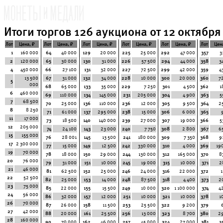
Итоги торгов 126 аукциона от 12 октября 
Лот
Цена, ₽
Лот
Цена, ₽
Лот
Цена, ₽
Лот
Цена, ₽
Лот
Цена, ₽
Лот
Цен
1
160 000
64
40 000
129
20 000
225
25 000
292
47 000
357
3
2
120 000
65
30 000
130
31 000
226
57 500
294
44 000
358
3
4
450 000
66
27 100
131
32 000
227
72 500
299
42 000
359
4
13 500
67
31 000
132
34 000
228
10 000
300
20 000
360
7
5
000
68
65 000
133
35 000
229
7 250
301
4 500
362
1
6
460 000
69
110 000
134
145 000
231
205 000
304
4 900
363
5
7
68 500
70
25 000
136
110 000
236
12 000
305
9 500
364
2
8
8 250
71
61 000
137
295 000
238
15 000
306
6 000
365
11
17 000
73
18 500
140
140 000
239
27 000
307
19 000
366
5
12
205 000
74
24 100
143
23 000
240
7 750
308
2 800
367
6
15
155 000
76
28 001
145
13 500
241
180 000
309
7 350
368
9
17
2 300 000
77
15 000
149
12 500
242
330 000
310
4 000
369
19
19
70 000
78
18 000
150
29 000
244
130 000
312
165 000
370
8
20
76 000
79
31 000
151
10 000
245
19 000
315
10 000
371
2
21
46 000
81
62 500
152
25 000
246
24 000
316
22 000
372
1
22
52 500
82
25 000
153
14 000
248
87 500
318
4 400
373
2
23
75 000
85
22 000
155
15 500
249
10 000
320
1 100 000
374
4
24
56 000
86
32 000
157
12 000
251
10 000
321
10 000
378
1
26
70 000
87
26 000
158
11 500
253
25 500
322
9 200
379
27
42 000
88
20 000
161
25 500
256
13 000
323
8 700
380
2
28
160 000
90
70 000
162
46 000
257
45 000
324
27 000
381
3