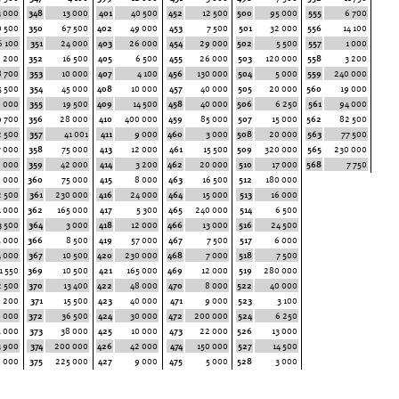
3 000
348
13 000
401
40 500
452
12 500
500
95 000
555
6 700
0 500
350
67 500
402
49 000
453
7 500
501
32 000
556
14 100
6 100
351
24 000
403
26 000
454
29 000
502
5 500
557
1 000
6 200
352
16 500
405
6 500
455
26 000
503
120 000
558
3 200
8 700
353
10 000
407
4 100
456
130 000
504
5 000
559
240 000
5 500
354
45 000
408
10 000
457
40 000
505
20 000
560
19 000
6 000
355
19 500
409
14 500
458
40 000
506
6 250
561
94 000
9 700
356
28 000
410
400 000
459
85 000
507
15 000
562
82 500
2 500
357
41 001
411
9 000
460
3 000
508
20 000
563
77 500
7 000
358
75 000
413
12 000
461
15 500
509
320 000
565
230 000
 000
359
42 000
414
3 200
462
20 000
510
17 000
568
7 750
0 000
360
75 000
415
8 000
463
16 500
512
180 000
2 500
361
230 000
416
24 000
464
15 000
513
16 000
1 000
362
165 000
417
5 300
465
240 000
514
6 500
3 500
364
3 000
418
12 000
466
13 000
516
24 500
5 000
366
8 500
419
57 000
467
7 500
517
6 000
4 000
367
10 500
420
230 000
468
7 000
518
7 500
1 550
369
10 500
421
165 000
469
12 000
519
280 000
2 500
370
13 400
422
48 000
470
8 000
522
40 000
0 200
371
15 500
423
40 000
471
9 000
523
3 100
8 000
372
36 500
424
30 000
472
200 000
524
6 250
5 000
373
38 000
425
10 000
473
22 000
526
13 000
3 900
374
200 000
426
42 000
474
150 000
527
14 500
0 000
375
225 000
427
9 000
475
5 000
528
3 000