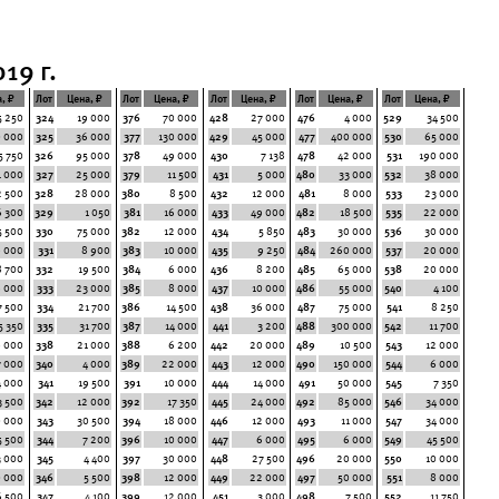
19 г.
, ₽
Лот
Цена, ₽
Лот
Цена, ₽
Лот
Цена, ₽
Лот
Цена, ₽
Лот
Цена, ₽
5 250
324
19 000
376
70 000
428
27 000
476
4 000
529
34 500
 000
325
36 000
377
130 000
429
45 000
477
400 000
530
65 000
5 750
326
95 000
378
49 000
430
7 138
478
42 000
531
190 000
1 000
327
25 000
379
11 500
431
5 000
480
33 000
532
38 000
2 500
328
28 000
380
8 500
432
12 000
481
8 000
533
23 000
6 300
329
1 050
381
16 000
433
49 000
482
18 500
535
22 000
5 500
330
75 000
382
12 000
434
5 850
483
30 000
536
30 000
9 000
331
8 900
383
10 000
435
9 250
484
260 000
537
20 000
8 700
332
19 500
384
6 000
436
8 200
485
65 000
538
20 000
 000
333
23 000
385
8 000
437
10 000
486
55 000
540
4 100
7 500
334
21 700
386
14 500
438
36 000
487
75 000
541
8 250
5 350
335
31 700
387
14 000
441
3 200
488
300 000
542
11 700
8 000
338
21 000
388
6 200
442
20 000
489
10 500
543
12 000
7 000
340
4 000
389
22 000
443
12 000
490
150 000
544
6 000
4 000
341
19 500
391
10 000
444
14 000
491
50 000
545
7 350
3 500
342
12 000
392
17 350
445
24 000
492
85 000
546
34 000
 000
343
30 500
394
18 000
446
12 000
493
11 000
547
34 000
5 500
344
7 200
396
10 000
447
6 000
495
6 000
549
45 500
3 000
345
4 400
397
30 000
448
27 500
496
20 000
550
10 000
 000
346
5 500
398
12 000
449
22 000
497
50 000
551
8 000
6 500
347
4 100
399
12 000
451
3 000
498
7 500
552
11 750