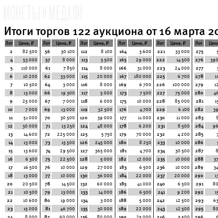
Итоги торгов 122 аукциона от 16 марта 20
Лот
Цена, ₽
Лот
Цена, ₽
Лот
Цена, ₽
Лот
Цена, ₽
Лот
Цена, ₽
Лот
Цена
2
82 500
56
30 100
112
8 100
164
3 600
221
33 000
275
4
53 000
57
8 000
113
5 500
165
29 000
222
14 500
276
390
5
110 000
61
7 850
114
8 000
166
31 000
223
24 000
277
6
10 200
62
33 000
115
20 000
167
180 000
225
6 700
278
1
7
10 500
64
3 000
116
8 000
169
6 700
226
100 000
279
1
8
13 000
66
19 300
117
5 000
173
7 500
227
75 000
280
4
9
25 000
67
7 000
118
6 000
175
10 000
228
85 000
281
1
10
7 000
69
13 000
119
32 500
176
4 700
229
6 100
282
3
11
51 000
70
30 500
120
39 000
177
11 000
230
11 000
283
12
30 000
71
13 250
124
48 000
178
6 200
231
8 500
284
96
13
14 600
72
225 000
125
5 750
179
70 000
232
4 200
285
14
13 000
73
15 500
126
245 000
180
8 250
233
10 000
286
15
13 600
74
29 500
127
365 000
181
4 700
234
30 500
287
16
6 300
75
22 500
128
5 000
182
12 000
235
10 000
288
3
17
16 500
76
10 000
129
27 000
183
6 500
236
10 000
289
3
18
13 000
77
10 000
130
36 000
184
22 000
237
20 000
290
1
20
20 500
78
14 500
132
60 000
185
41 000
240
6 500
291
80
21
10 500
79
13 000
133
14 000
186
6 500
241
9 200
292
1
22
10 600
80
19 000
134
3 000
188
5 000
242
12 500
293
6
23
15 000
81
46 700
135
30 000
189
22 000
243
12 500
295
80
24
8 000
82
60 000
136
80 000
190
25 000
246
5 500
296