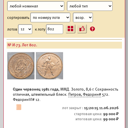
сортировать
Ъ
?
лотов
к лоту
№ И-73. Лот 802.
Один червонец 1981 года,
ММД. Золото, 8,6 г. Сохранность
отличная, штемпельный блеск.
Петров, Федорин#
572.
ФедоринVI# 12.
15:20:15 11.06.2026
99 000
99 000