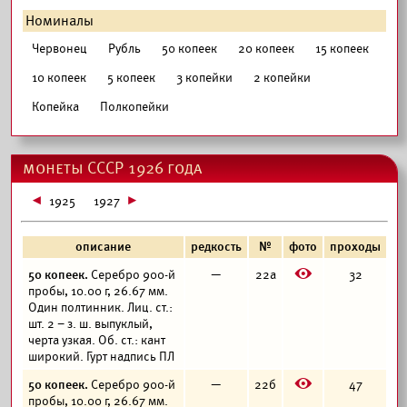
Номиналы
Червонец
Рубль
50 копеек
20 копеек
15 копеек
10 копеек
5 копеек
3 копейки
2 копейки
Копейка
Полкопейки
монеты СССР 1926 года
1925
1927
описание
редкость
№
фото
проходы
E
50 копеек.
Серебро 900-й
—
22а
32
пробы, 10.00 г, 26.67 мм.
Один полтинник. Лиц. ст.:
шт. 2 – з. ш. выпуклый,
черта узкая. Об. ст.: кант
широкий. Гурт надпись ПЛ
E
50 копеек.
Серебро 900-й
—
22б
47
пробы, 10.00 г, 26.67 мм.