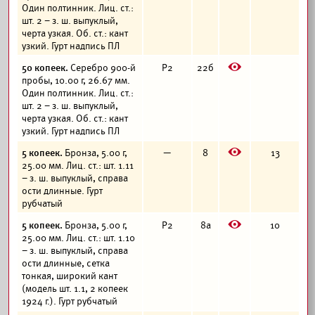
Один полтинник. Лиц. ст.:
шт. 2 – з. ш. выпуклый,
черта узкая. Об. ст.: кант
узкий. Гурт надпись ПЛ
E
50 копеек.
Серебро 900-й
Р2
22б
пробы, 10.00 г, 26.67 мм.
Один полтинник. Лиц. ст.:
шт. 2 – з. ш. выпуклый,
черта узкая. Об. ст.: кант
узкий. Гурт надпись ПЛ
E
5 копеек.
Бронза, 5.00 г,
—
8
13
25.00 мм. Лиц. ст.: шт. 1.11
– з. ш. выпуклый, справа
ости длинные. Гурт
рубчатый
E
5 копеек.
Бронза, 5.00 г,
Р2
8а
10
25.00 мм. Лиц. ст.: шт. 1.10
– з. ш. выпуклый, справа
ости длинные, сетка
тонкая, широкий кант
(модель шт. 1.1, 2 копеек
1924 г.). Гурт рубчатый