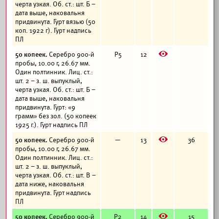
черта узкая. Об. ст.: шт. Б –
дата выше, наковальня
придвинута. Гурт вязью (50
коп. 1922 г). Гурт надпись
ПЛ
E
50 копеек.
Серебро 900-й
Р5
12
пробы, 10.00 г, 26.67 мм.
Один полтинник. Лиц. ст.:
шт. 2 – з. ш. выпуклый,
черта узкая. Об. ст.: шт. Б –
дата выше, наковальня
придвинута. Гурт: «9
грамм» без зол. (50 копеек
1925 г.). Гурт надпись ПЛ
E
50 копеек.
Серебро 900-й
—
13
36
пробы, 10.00 г, 26.67 мм.
Один полтинник. Лиц. ст.:
шт. 2 – з. ш. выпуклый,
черта узкая. Об. ст.: шт. В –
дата ниже, наковальня
придвинута. Гурт надпись
ПЛ
E
50 копеек.
Серебро 900-й
Р2
14
15