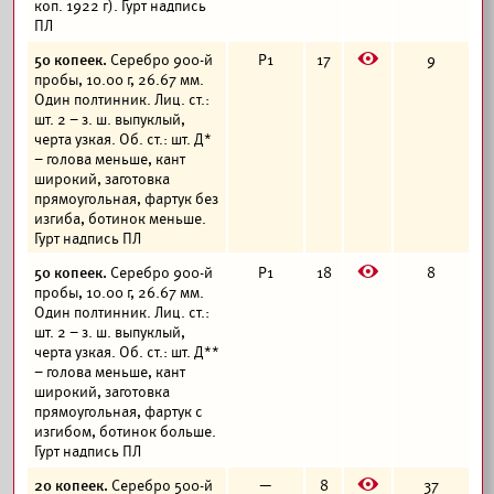
коп. 1922 г). Гурт надпись
ПЛ
E
50 копеек.
Серебро 900-й
Р1
17
9
пробы, 10.00 г, 26.67 мм.
Один полтинник. Лиц. ст.:
шт. 2 – з. ш. выпуклый,
черта узкая. Об. ст.: шт. Д*
– голова меньше, кант
широкий, заготовка
прямоугольная, фартук без
изгиба, ботинок меньше.
Гурт надпись ПЛ
E
50 копеек.
Серебро 900-й
Р1
18
8
пробы, 10.00 г, 26.67 мм.
Один полтинник. Лиц. ст.:
шт. 2 – з. ш. выпуклый,
черта узкая. Об. ст.: шт. Д**
– голова меньше, кант
широкий, заготовка
прямоугольная, фартук с
изгибом, ботинок больше.
Гурт надпись ПЛ
E
20 копеек.
Серебро 500-й
—
8
37