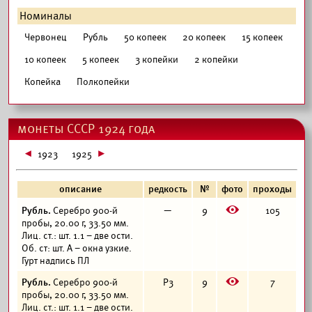
Номиналы
Червонец
Рубль
50 копеек
20 копеек
15 копеек
10 копеек
5 копеек
3 копейки
2 копейки
Копейка
Полкопейки
монеты СССР 1924 года
1923
1925
описание
редкость
№
фото
проходы
E
Рубль.
Серебро 900-й
—
9
105
пробы, 20.00 г, 33.50 мм.
Лиц. ст.: шт. 1.1 – две ости.
Об. ст: шт. А – окна узкие.
Гурт надпись ПЛ
E
Рубль.
Серебро 900-й
Р3
9
7
пробы, 20.00 г, 33.50 мм.
Лиц. ст.: шт. 1.1 – две ости.