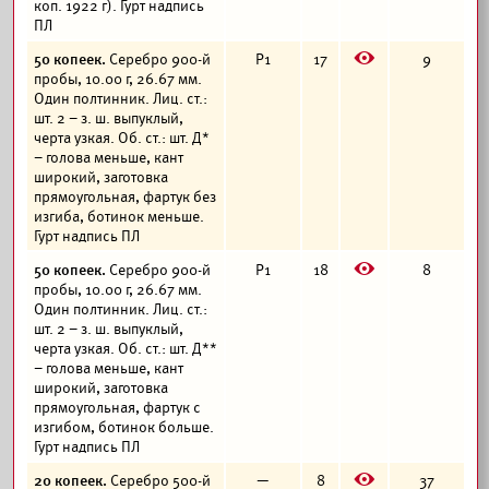
коп. 1922 г). Гурт надпись
ПЛ
E
50 копеек.
Серебро 900-й
Р1
17
9
пробы, 10.00 г, 26.67 мм.
Один полтинник. Лиц. ст.:
шт. 2 – з. ш. выпуклый,
черта узкая. Об. ст.: шт. Д*
– голова меньше, кант
широкий, заготовка
прямоугольная, фартук без
изгиба, ботинок меньше.
Гурт надпись ПЛ
E
50 копеек.
Серебро 900-й
Р1
18
8
пробы, 10.00 г, 26.67 мм.
Один полтинник. Лиц. ст.:
шт. 2 – з. ш. выпуклый,
черта узкая. Об. ст.: шт. Д**
– голова меньше, кант
широкий, заготовка
прямоугольная, фартук с
изгибом, ботинок больше.
Гурт надпись ПЛ
E
20 копеек.
Серебро 500-й
—
8
37