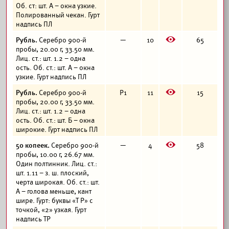
Об. ст: шт. А – окна узкие.
Полированный чекан. Гурт
надпись ПЛ
E
Рубль.
Серебро 900-й
—
10
65
пробы, 20.00 г, 33.50 мм.
Лиц. ст.: шт. 1.2 – одна
ость. Об. ст.: шт. А – окна
узкие. Гурт надпись ПЛ
E
Рубль.
Серебро 900-й
Р1
11
15
пробы, 20.00 г, 33.50 мм.
Лиц. ст.: шт. 1.2 – одна
ость. Об. ст.: шт. Б – окна
широкие. Гурт надпись ПЛ
E
50 копеек.
Серебро 900-й
—
4
58
пробы, 10.00 г, 26.67 мм.
Один полтинник. Лиц. ст.:
шт. 1.11 – з. ш. плоский,
черта широкая. Об. ст.: шт.
А – голова меньше, кант
шире. Гурт: буквы «Т Р» с
точкой, «2» узкая. Гурт
надпись ТР