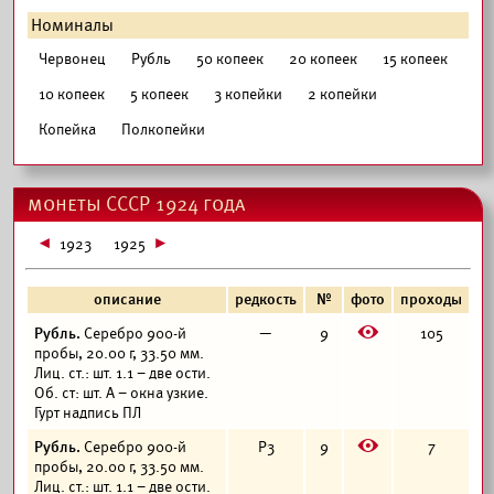
Номиналы
Червонец
Рубль
50 копеек
20 копеек
15 копеек
10 копеек
5 копеек
3 копейки
2 копейки
Копейка
Полкопейки
монеты СССР 1924 года
1923
1925
описание
редкость
№
фото
проходы
E
Рубль.
Серебро 900-й
—
9
105
пробы, 20.00 г, 33.50 мм.
Лиц. ст.: шт. 1.1 – две ости.
Об. ст: шт. А – окна узкие.
Гурт надпись ПЛ
E
Рубль.
Серебро 900-й
Р3
9
7
пробы, 20.00 г, 33.50 мм.
Лиц. ст.: шт. 1.1 – две ости.