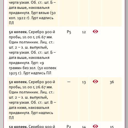
черта узкая. Об. ст.: шт. Б –
дата выше, наковальня
придвинута. Гурт вязью (50
коп. 1922 г). Гурт надпись
ПЛ
E
50 копеек.
Серебро 900-й
Р5
12
пробы, 10.00 г, 26.67 мм.
Один полтинник. Лиц. ст.:
шт. 2 – з. ш. выпуклый,
черта узкая. Об. ст.: шт. Б –
дата выше, наковальня
придвинута. Гурт: «9
грамм» без зол. (50 копеек
1925 г.). Гурт надпись ПЛ
E
50 копеек.
Серебро 900-й
—
13
36
пробы, 10.00 г, 26.67 мм.
Один полтинник. Лиц. ст.:
шт. 2 – з. ш. выпуклый,
черта узкая. Об. ст.: шт. В –
дата ниже, наковальня
придвинута. Гурт надпись
ПЛ
E
50 копеек.
Серебро 900-й
Р2
14
15