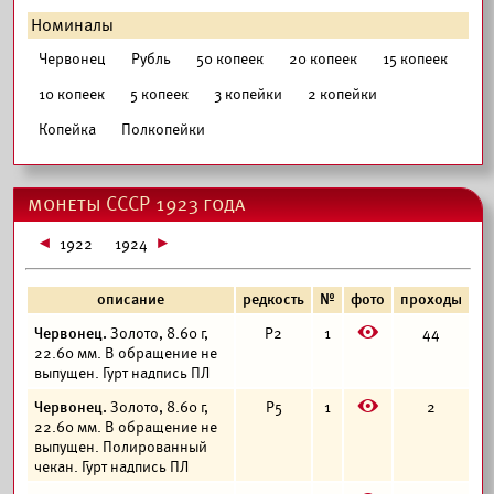
Номиналы
Червонец
Рубль
50 копеек
20 копеек
15 копеек
10 копеек
5 копеек
3 копейки
2 копейки
Копейка
Полкопейки
монеты СССР 1923 года
1922
1924
описание
редкость
№
фото
проходы
E
Червонец.
Золото, 8.60 г,
Р2
1
44
22.60 мм. В обращение не
выпущен. Гурт надпись ПЛ
E
Червонец.
Золото, 8.60 г,
Р5
1
2
22.60 мм. В обращение не
выпущен. Полированный
чекан. Гурт надпись ПЛ