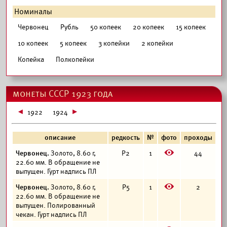
Номиналы
Червонец
Рубль
50 копеек
20 копеек
15 копеек
10 копеек
5 копеек
3 копейки
2 копейки
Копейка
Полкопейки
монеты СССР 1923 года
1922
1924
описание
редкость
№
фото
проходы
E
Червонец.
Золото, 8.60 г,
Р2
1
44
22.60 мм. В обращение не
выпущен. Гурт надпись ПЛ
E
Червонец.
Золото, 8.60 г,
Р5
1
2
22.60 мм. В обращение не
выпущен. Полированный
чекан. Гурт надпись ПЛ