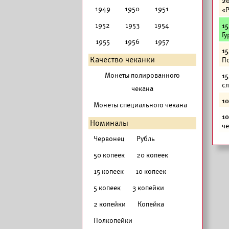
20
1949
1950
1951
«Р
1952
1953
1954
15
Гу
1955
1956
1957
15
Качество чеканки
По
Монеты полированного
15
сл
чекана
10
Монеты специального чекана
10
Номиналы
че
Червонец
Рубль
50 копеек
20 копеек
15 копеек
10 копеек
5 копеек
3 копейки
2 копейки
Копейка
Полкопейки