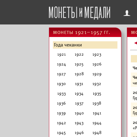
f
монеты 1921–1957 гг.
мо
Года чеканки
1921
1922
1923
1924
1925
1926
Ч
1927
1928
1929
Ч
че
1930
1931
1932
20
1933
1934
1935
Гу
1936
1937
1938
20
1939
1940
1941
Гу
20
1942
1943
1944
«Р
1945
1946
1948