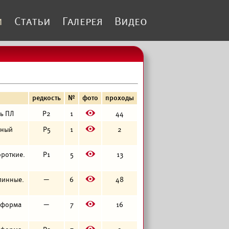
и
Статьи
Галерея
Видео
редкость
№
фото
проходы
E
сь ПЛ
Р2
1
44
E
нный
Р5
1
2
E
короткие.
Р1
5
13
E
длинные.
—
6
48
E
я форма
—
7
16
E