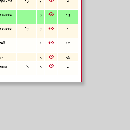
я форма
Р3
7
2
E
и слева.
—
3
13
E
и слева.
Р3
3
1
E
тей
—
4
40
E
тый
—
3
36
E
нный
Р3
3
2