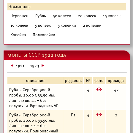
Номиналы
Червонец
Рубль
50 копеек
20 копеек
15 копеек
10 копеек
5 копеек
3 копейки
2 копейки
Копейка
Полкопейки
монеты СССР 1922 года
1921
1923
описание
редкость
№
фото
проходы
E
Рубль.
Серебро 900-й
—
4
47
пробы, 20.00 г, 33.50 мм.
Лиц. ст.: шт. 1.1 – без
полуточки. Гурт надпись АГ
E
Рубль.
Серебро 900-й
Р2
4
2
пробы, 20.00 г, 33.50 мм.
Лиц. ст.: шт. 1.1 – без
полуточки. Полированный