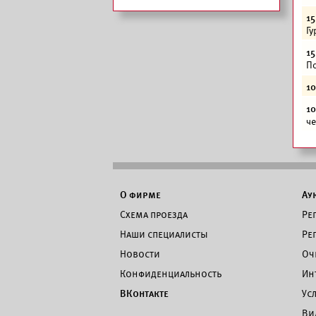
15
Гу
15
По
10
10
че
О фирме
Ау
Схема проезда
Ре
Наши специалисты
Ре
Новости
Оч
Конфиденциальность
Ин
ВКонтакте
Ус
Ви