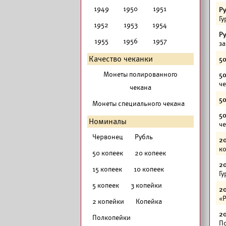
1949
1950
1951
Ру
Гу
1952
1953
1954
Ру
1955
1956
1957
за
Качество чеканки
50
Монеты полированного
50
че
чекана
50
Монеты специального чекана
50
Номиналы
че
Червонец
Рубль
20
ко
50 копеек
20 копеек
20
15 копеек
10 копеек
Гу
5 копеек
3 копейки
20
«Р
2 копейки
Копейка
20
Полкопейки
По