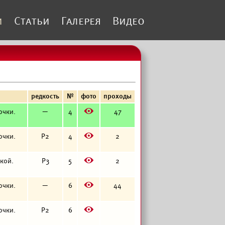
и
Статьи
Галерея
Видео
редкость
№
фото
проходы
E
точки.
—
4
47
E
точки.
Р2
4
2
E
чкой.
Р3
5
2
E
точки.
—
6
44
E
точки.
Р2
6