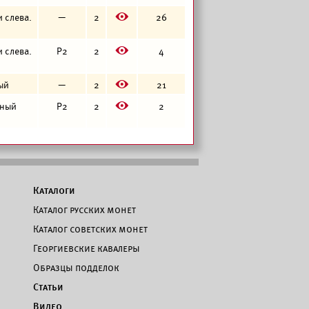
E
и слева.
—
2
26
E
и слева.
Р2
2
4
E
тый
—
2
21
E
нный
Р2
2
2
Каталоги
Каталог русских монет
Каталог советских монет
Георгиевские кавалеры
Образцы подделок
Статьи
Видео