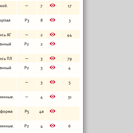
E
чкой.
—
7
17
E
руглая
Р3
8
3
E
пись АГ
—
2
44
E
ванный
Р2
2
E
пись ПЛ
—
3
79
E
ванный
Р2
3
4
E
—
3
5
E
длинные.
—
4
31
E
я форма
Р5
4а
E
длинные.
Р2
4
6