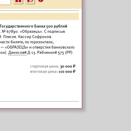
?
Государственного Банка 500 рублей
к. № 67890. «Образецъ». С подписью
Э. Плеске. Кассир Софронов.
части билета, по горизонтали,
— «ОБРАЗЕЦЪ» и отверстия банковского
рок).
Денисов#
Д-13. Рябченко# 575 (РР).
30 000
110 000