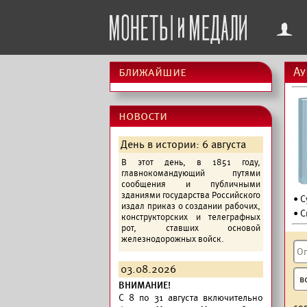
f
ближайшие
Ау
новости
День в истории: 6 августа
В этот день, в 1851 году,
главнокомандующий путями
сообщения и публичными
зданиями государства Российского
• 
издал приказ о создании рабочих,
• С
конструкторских и телеграфных
рот, ставших основой
железнодорожных войск.
03.08.2026
ВНИМАНИЕ!
C 8 по 31 августа включительно
со