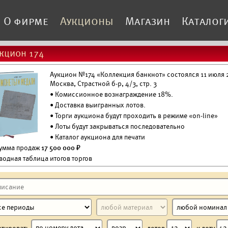
О фирме
Аукционы
Магазин
Каталог
кцион 174
Аукцион №174 «Коллекция банкнот» состоялся 11 июля 2
Москва, Страстной б-р, 4/3, стр. 3
• Комиссионное вознаграждение 18%.
•
Доставка выигранных лотов.
• Торги аукциона будут проходить в режиме «on-line»
• Лоты будут закрываться последовательно
•
Каталог аукциона для печати
Сумма продаж
17 500 000 ₽
водная таблица итогов торгов
ртировать
лотов
к лоту