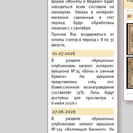
фирма «Монеты и Медали» будет
находиться всем составом на
каникулах. Заказы в интернет-
№ 
магазине сделанные в этот
период будут обработаны
начиная с 1 сентября.
Просим Вас воздержаться от
оплаты счетов в период с 8 по 31
августа.
01.07.2026
В разделе «Аукционы»
опубликован
каталог интернет-
аукциона №74 «Боны и ценные
бумаги».
На аукционе
представлены 1164 лот.
Комиссионное вознаграждение
составляет 15%. Лоты будут
доступны для просмотра с
6 июkя 2026 г.
27.06.2026
В разделе «Аукционы»
опубликован
каталог аукциона
№174 «Коллекция банкнот».
На