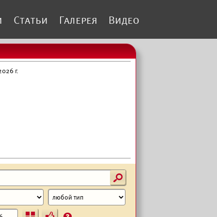
и
Статьи
Галерея
Видео
026 г.
s
Ъ