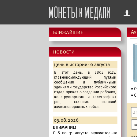
f
ближайшие
Ау
новости
День в истории: 6 августа
В этот день, в 1851 году,
главнокомандующий путями
сообщения и публичными
зданиями государства Российского
• 
издал приказ о создании рабочих,
• С
конструкторских и телеграфных
рот, ставших основой
железнодорожных войск.
03.08.2026
ВНИМАНИЕ!
C 8 по 31 августа включительно
со