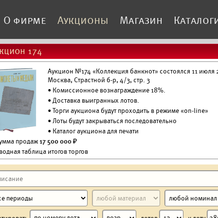
О фирме
Аукционы
Магазин
Каталог
кцион 174
Аукцион №174 «Коллекция банкнот» состоялся 11 июля 2
Москва, Страстной б-р, 4/3, стр. 3
• Комиссионное вознаграждение 18%.
•
Доставка выигранных лотов.
• Торги аукциона будут проходить в режиме «on-line»
• Лоты будут закрываться последовательно
•
Каталог аукциона для печати
Сумма продаж
17 500 000 ₽
водная таблица итогов торгов
ртировать
лотов
к лоту