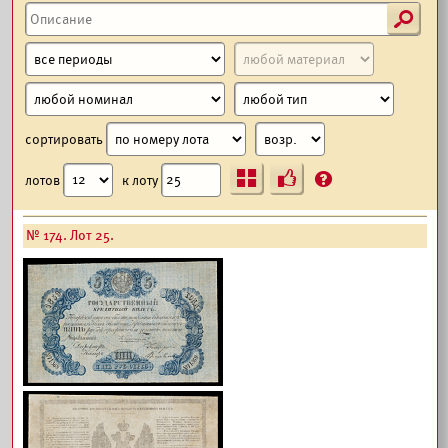
s
сортировать
Ъ
?
лотов
к лоту
№ 174. Лот 25.