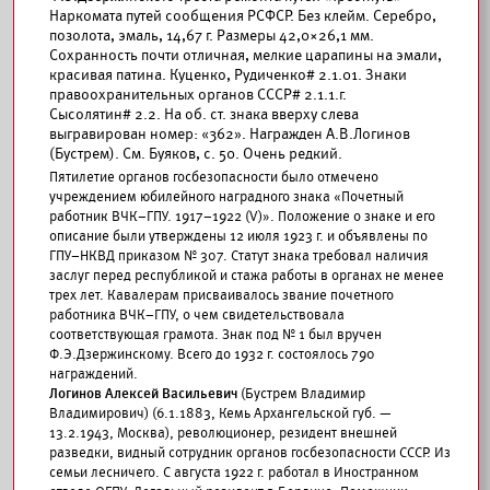
Наркомата путей сообщения РСФСР. Без клейм. Серебро,
позолота, эмаль, 14,67 г. Размеры 42,0×26,1 мм.
Сохранность почти отличная, мелкие царапины на эмали,
красивая патина. Куценко, Рудиченко# 2.1.01. Знаки
правоохранительных органов СССР# 2.1.1.г.
Сысолятин# 2.2. На об. ст. знака вверху слева
выгравирован номер: «362». Награжден А.В.Логинов
(Бустрем). См. Буяков, с. 50. Очень редкий.
Пятилетие органов госбезопасности было отмечено
учреждением юбилейного наградного знака «Почетный
работник ВЧК–ГПУ. 1917–1922 (V)». Положение о знаке и его
описание были утверждены 12 июля 1923 г. и объявлены по
ГПУ–НКВД приказом № 307. Статут знака требовал наличия
заслуг перед республикой и стажа работы в органах не менее
трех лет. Кавалерам присваивалось звание почетного
работника ВЧК–ГПУ, о чем свидетельствовала
соответствующая грамота. Знак под № 1 был вручен
Ф.Э.Дзержинскому. Всего до 1932 г. состоялось 790
награждений.
Логинов Алексей Васильевич
(Бустрем Владимир
Владимирович) (6.1.1883, Кемь Архангельской губ. —
13.2.1943, Москва), революционер, резидент внешней
разведки, видный сотрудник органов госбезопасности СССР. Из
семьи лесничего. С августа 1922 г. работал в Иностранном