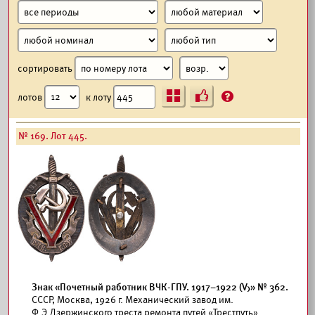
сортировать
Ъ
?
лотов
к лоту
№ 169. Лот 445.
Знак «Почетный работник ВЧК-ГПУ. 1917–1922 (V)» № 362.
СССР, Москва, 1926 г. Механический завод им.
Ф.Э.Дзержинского треста ремонта путей «Трестпуть»