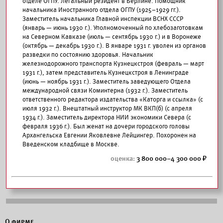
отделе ОГПУ. Легальный резидент в Берлине. Помощник
начальника Иностранного отдела ОГПУ (1925–1929 гг.).
Заместитель начальника Главной инспекции ВСНХ СССР
(январь — июнь 1930 г.). Уполномоченный по хлебозаготовкам
на Северном Кавказе (июль — сентябрь 1930 г.) и в Воронеже
(октябрь — декабрь 1930 г.). В январе 1931 г. уволен из органов
разведки по состоянию здоровья. Начальник
железнодорожного транспорта Кузнецкстроя (февраль — март
1931 г.), затем представитель Кузнецкстроя в Ленинграде
(июнь — ноябрь 1931 г.). Заместитель заведующего Отдела
международной связи Коминтерна (1932 г.). Заместитель
ответственного редактора издательства «Каторга и ссылка» (с
июля 1932 г.). Внештатный инструктор МК ВКП(б) (с апреля
1934 г.). Заместитель директора НИИ экономики Севера (с
февраля 1936 г.). Был женат на дочери городского головы
Архангельска Евгении Яковлевне Лейцингер. Похоронен на
Введенском кладбище в Москве.
3 800 000–4 300 000
О фирме