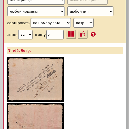
сортировать
Ъ
?
лотов
к лоту
№ 166. Лот 7.