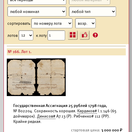
сортировать
Ъ
?
лотов
к лоту
№ 166. Лот 1.
Государственная Ассигнация 25 рублей 1798 года,
№ 802204. Сохранность хорошая.
Кардаков#
I.1.146 (65
дойчмарок).
Денисов#
А7.13 (Р). Рябченко# 112 (РР).
Крайне редкая.
3 000 000