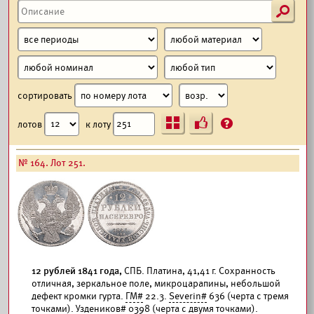
s
сортировать
Ъ
?
лотов
к лоту
№ 164. Лот 251.
12 рублей 1841 года,
СПБ. Платина, 41,41 г. Сохранность
отличная, зеркальное поле, микроцарапины, небольшой
дефект кромки гурта.
ГМ#
22.3.
Severin#
636 (черта с тремя
точками).
Уздеников#
0398 (черта с двумя точками).