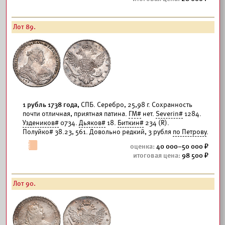
Лот 89.
1 рубль 1738 года,
СПБ. Серебро, 25,98 г. Сохранность
почти отличная, приятная патина.
ГМ#
нет.
Severin#
1284.
Уздеников#
0734.
Дьяков#
18.
Биткин#
234 (R).
Полуйко# 38.23, 561. Довольно редкий, 3 рубля
по Петрову
.
40 000–50 000
98 500
Лот 90.