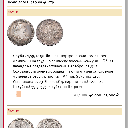
всего лотов: 459 на 46 стр.
Лот 81.
1 рубль 1735 года.
Лиц. ст.: портрет с кулоном из трех
жемчужин на груди, в прическе восемь жемчужин. Об. ст.:
легенда не разделена точками. Серебро, 25,91 г.
Сохранность очень хорошая — почти отличная, слоение
металла заготовки, чистка.
ГМ#
нет.
Severin#
1207.
Уздеников#
0723.
Дьяков#
4, вар.
Биткин#
122, вар.
Полуйко# 35.5, 353. 2 рубля
по Петрову
.
40 000–45 000
Лот 82.