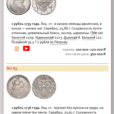
1 рубль 1735 года.
Лиц. ст.: в начале легенды двоеточие, в
конце — ничего нет. Серебро, 25,86 г. Сохранность почти
отличная, штемпельный блеск, чистка, царапины.
ГМ#
нет.
Severin#
1209.
Уздеников#
0723.
Дьяков#
8.
Биткин#
122.
Полуйко# 35.5 ? 2 рубля
по Петрову
.
100 000–120 000
300 000
Лот 83.
1 рубль 1736 года.
Лиц.ст.: портрет без кулона на груди, на
левом плече три ленты. Серебро, 25,61 г. Сохранность