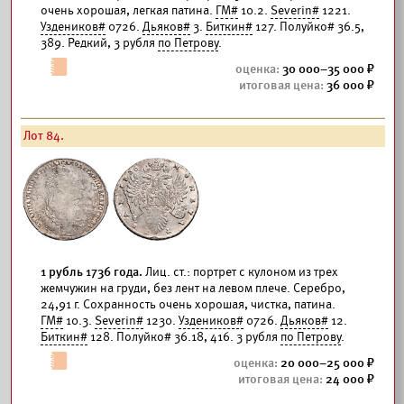
очень хорошая, легкая патина.
ГМ#
10.2.
Severin#
1221.
Уздеников#
0726.
Дьяков#
3.
Биткин#
127. Полуйко# 36.5,
389. Редкий, 3 рубля
по Петрову
.
30 000–35 000
36 000
Лот 84.
1 рубль 1736 года.
Лиц. ст.: портрет с кулоном из трех
жемчужин на груди, без лент на левом плече. Серебро,
24,91 г. Сохранность очень хорошая, чистка, патина.
ГМ#
10.3.
Severin#
1230.
Уздеников#
0726.
Дьяков#
12.
Биткин#
128. Полуйко# 36.18, 416. 3 рубля
по Петрову
.
20 000–25 000
24 000