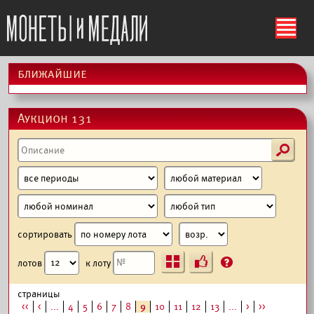
ś
ближайшие
Аукцион 131
s
сортировать
Ъ
?
лотов
к лоту
страницы
<<
<
...
4
5
6
7
8
9
10
11
12
13
...
>
>>