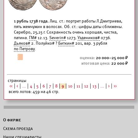
1 рубль 1738 года.
Лиц. ст.: портрет работы Л.Дмитриева,
пять жемчужин в волосах. Об. ст.: цифры даты сближены.
Серебро, 25,15 г. Сохранность очень хорошая, чистка,
патина.
ГМ#
12.13.
Severin#
1273.
Уздеников#
0736.
Дьяков#
2. Полуйко# ?
Биткин#
201, вар. 3 рубля
по Петрову
.
20 000–25 000
22 000
страницы
<<
<
...
4
5
6
7
8
9
10
11
12
13
...
>
>>
всего лотов: 459 на 46 стр.
О фирме
Схема проезда
Наши специалисты