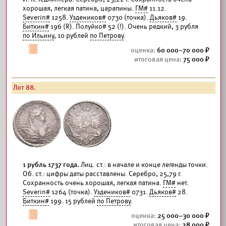
хорошая, легкая патина, царапины.
ГМ#
11.12.
Severin#
1258.
Уздеников#
0730 (точка).
Дьяков#
19.
Биткин#
196 (R). Полуйко# 52 (!). Очень редкий, 3 рубля
по Ильину
, 10 рублей
по Петрову
.
60 000–70 000
75 000
Лот 88.
1 рубль 1737 года.
Лиц. ст.: в начале и конце легенды точки.
Об. ст.: цифры даты расставлены. Серебро, 25,79 г.
Сохранность очень хорошая, легкая патина.
ГМ#
нет.
Severin#
1264 (точка).
Уздеников#
0731.
Дьяков#
28.
Биткин#
199. 15 рублей
по Петрову
.
25 000–30 000
28 000