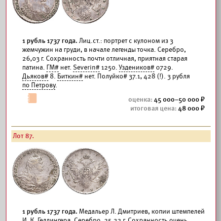
1 рубль 1737 года.
Лиц.ст.: портрет с кулоном из 3
жемчужин на груди, в начале легенды точка. Серебро,
26,03 г. Сохранность почти отличная, приятная старая
патина.
ГМ#
нет.
Severin#
1250.
Уздеников#
0729.
Дьяков#
8.
Биткин#
нет. Полуйко# 37.1, 428 (!). 3 рубля
по Петрову
.
45 000–50 000
48 000
Лот 87.
1 рубль 1737 года.
Медальер Л. Дмитриев, копии штемпелей
И. К. Гедлингера. Серебро, 25,22 г. Сохранность очень