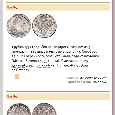
Лот 85.
1 рубль 1737 года.
Лиц.ст.: портрет с кулоном из 3
жемчужин на груди, в начале легенды точка. Серебро,
25,48 г. Сохранность почти отличная, дефект заготовки.
ГМ#
нет.
Severin#
1253 (точка).
Уздеников#
0729.
Дьяков#
7, вар.
Биткин#
нет. Полуйко# ? 3 рубля
по Петрову
.
27 000–30 000
80 000
Лот 86.