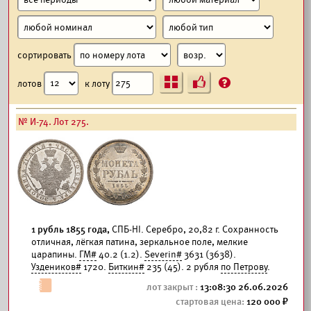
сортировать
Ъ
?
лотов
к лоту
№ И-74. Лот 275.
1 рубль 1855 года,
СПБ-HI. Серебро, 20,82 г. Сохранность
отличная, лёгкая патина, зеркальное поле, мелкие
царапины.
ГМ#
40.2 (1.2).
Severin#
3631 (3638).
Уздеников#
1720.
Биткин#
235 (45). 2 рубля
по Петрову
.
13:08:30 26.06.2026
120 000