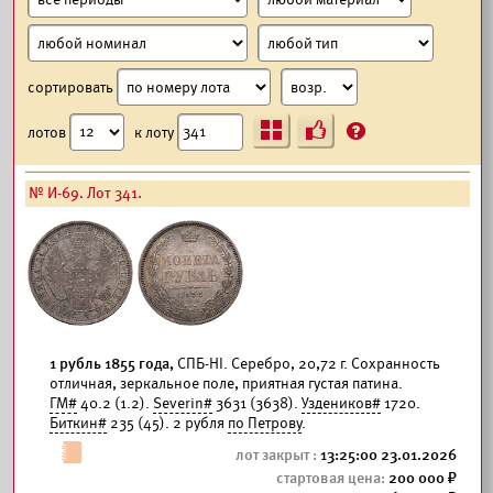
сортировать
Ъ
?
лотов
к лоту
№ И-69. Лот 341.
1 рубль 1855 года,
СПБ-HI. Серебро, 20,72 г. Сохранность
отличная, зеркальное поле, приятная густая патина.
ГМ#
40.2 (1.2).
Severin#
3631 (3638).
Уздеников#
1720.
Биткин#
235 (45). 2 рубля
по Петрову
.
13:25:00 23.01.2026
200 000