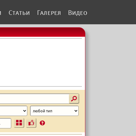
и
Статьи
Галерея
Видео
s
Ъ
?