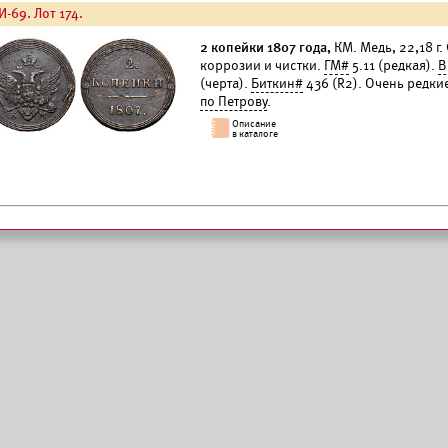
И-69. Лот 174.
2 копейки 1807 года,
КМ. Медь, 22,18 г
коррозии и чистки.
ГМ#
5.11 (редкая).
B
(черта).
Биткин#
436 (R2). Очень редки
по Петрову
.