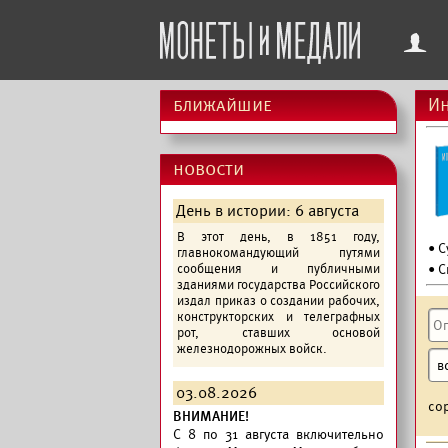
f
ближайшие
Ин
новости
День в истории: 6 августа
В этот день, в 1851 году,
• 
главнокомандующий путями
сообщения и публичными
• С
зданиями государства Российского
издал приказ о создании рабочих,
конструкторских и телеграфных
рот, ставших основой
железнодорожных войск.
03.08.2026
со
ВНИМАНИЕ!
C 8 по 31 августа включительно