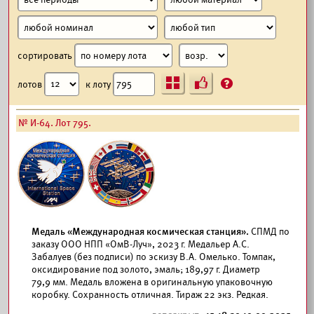
сортировать
Ъ
?
лотов
к лоту
№ И-64. Лот 795.
Медаль «Международная космическая станция».
СПМД по
заказу ООО НПП «ОмВ-Луч», 2023 г. Медальер А.С.
Забалуев (без подписи) по эскизу В.А. Омелько. Томпак,
оксидирование под золото, эмаль; 189,97 г. Диаметр
79,9 мм. Медаль вложена в оригинальную упаковочную
коробку. Сохранность отличная. Тираж 22 экз. Редкая.