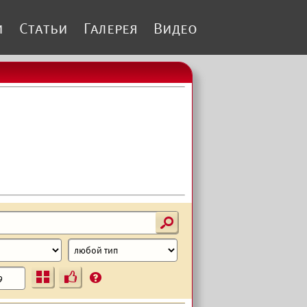
и
Статьи
Галерея
Видео
s
Ъ
?