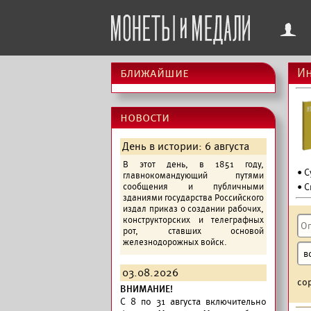
f
ближайшие
Ин
новости
День в истории: 6 августа
В этот день, в 1851 году,
• 
главнокомандующий путями
сообщения и публичными
• С
зданиями государства Российского
издал приказ о создании рабочих,
конструкторских и телеграфных
рот, ставших основой
железнодорожных войск.
03.08.2026
со
ВНИМАНИЕ!
C 8 по 31 августа включительно