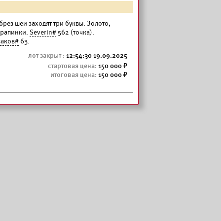
 обрез шеи заходят три буквы. Золото,
царапинки.
Severin#
562 (точка).
заков#
63.
12:54:30 19.09.2025
150 000
150 000