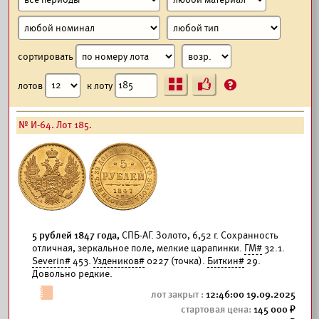
сортировать
Ъ
?
лотов
к лоту
№ И-64. Лот 185.
5 рублей 1847 года,
СПБ-АГ. Золото, 6,52 г. Сохранность
отличная, зеркальное поле, мелкие царапинки.
ГМ#
32.1.
Severin#
453.
Уздеников#
0227 (точка).
Биткин#
29.
Довольно редкие.
12:46:00 19.09.2025
145 000