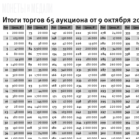
Итоги торгов 65 аукциона от 9 октября 20
Лот
Цена, ₽
Лот
Цена, ₽
Лот
Цена, ₽
Лот
Цена, ₽
Лот
Цена, ₽
Лот
Цен
1
200 000
73
20 000
147
16 000
222
36 000
278
24 000
333
3
2
125 000
76
100 000
148
130 000
223
16 000
280
17 000
334
1
3
20 000
83
38 000
152
42 000
226
13 500
282
20 000
335
8
5
47 000
84
5 500 000
153
55 000
227
200 000
283
34 000
336
6
6
80 000
86
770 000
154
35 000
228
10 000
284
600 000
338
5
7
19 500
88
320 000
157
50 000
229
180 000
285
32 000
339
2
9
1 400 000
89
60 000
164
15 000
230
180 000
286
260 000
340
4
10
350 000
90
35 000
165
340 000
231
36 000
287
55 000
341
3
11
320 000
91
1 700 000
166
630 000
232
17 000
288
150 000
342
16
12
110 000
92
36 000
167
30 000
233
10 000
290
100 000
343
19
13
900 000
93
51 000
168
1 300 000
234
70 000
291
150 000
344
2
14
700 000
98
44 000
170
560 000
236
15 000
293
30 000
345
10
15
380 000
100
1 700 000
171
175 000
237
32 000
294
67 000
346
6
16
150 000
101
145 000
172
12 000
238
38 000
295
25 000
347
3
17
28 000
104
1 400 000
173
30 000
241
36 000
296
220 000
348
4
23
48 000
105
150 000
174
105 000
242
55 000
297
11 000
349
1
24
180 000
106
65 000
176
180 000
243
100 000
298
31 000
352
20
32
90 000
107
70 000
178
70 000
244
1 500 000
299
10 000
354
5
33
190 000
108
32 000
180
42 000
245
2 000 000
301
100 000
355
5
34
90 000
109
24 000
181
110 000
246
11 000
302
8 000
356
3
36
1 100 000
110
24 000
182
1 350 000
247
60 000
303
110 000
357
6