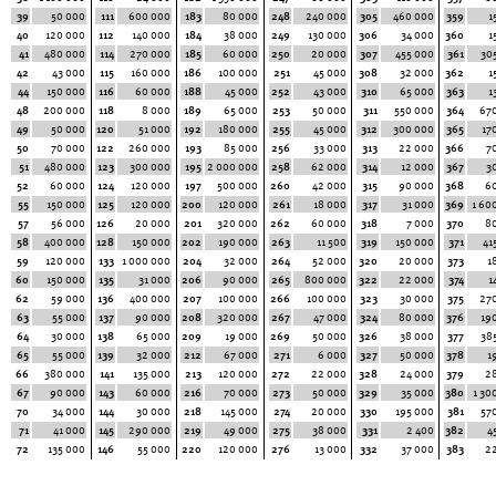
39
50 000
111
600 000
183
80 000
248
240 000
305
460 000
359
1
40
120 000
112
140 000
184
38 000
249
130 000
306
34 000
360
1
41
480 000
114
270 000
185
60 000
250
20 000
307
455 000
361
30
42
43 000
115
160 000
186
100 000
251
45 000
308
32 000
362
1
44
150 000
116
60 000
188
45 000
252
43 000
310
65 000
363
1
48
200 000
118
8 000
189
65 000
253
50 000
311
550 000
364
67
49
50 000
120
51 000
192
180 000
255
45 000
312
300 000
365
17
50
70 000
122
260 000
193
85 000
256
33 000
313
22 000
366
7
51
480 000
123
300 000
195
2 000 000
258
62 000
314
12 000
367
3
52
60 000
124
120 000
197
500 000
260
42 000
315
90 000
368
6
55
150 000
125
120 000
200
120 000
261
18 000
317
31 000
369
1 60
57
56 000
126
20 000
201
320 000
262
60 000
318
7 000
370
8
58
400 000
128
150 000
202
190 000
263
11 500
319
150 000
371
41
59
120 000
133
1 000 000
204
32 000
264
52 000
320
20 000
373
1
60
150 000
135
31 000
206
90 000
265
800 000
322
22 000
374
1
62
59 000
136
400 000
207
100 000
266
100 000
323
30 000
375
27
63
55 000
137
90 000
208
320 000
267
47 000
324
80 000
376
19
64
30 000
138
65 000
209
19 000
269
50 000
326
38 000
377
38
65
55 000
139
32 000
212
67 000
271
6 000
327
50 000
378
1
66
380 000
141
135 000
213
120 000
272
22 000
328
24 000
379
2
67
90 000
143
60 000
216
70 000
273
50 000
329
35 000
380
1 30
70
34 000
144
30 000
218
145 000
274
20 000
330
195 000
381
57
71
41 000
145
290 000
219
49 000
275
38 000
331
2 400
382
4
72
135 000
146
55 000
220
120 000
276
13 000
332
37 000
383
2