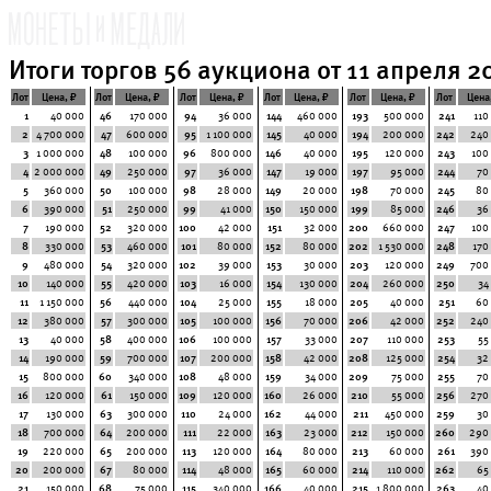
Итоги торгов 56 аукциона от 11 апреля 20
Лот
Цена, ₽
Лот
Цена, ₽
Лот
Цена, ₽
Лот
Цена, ₽
Лот
Цена, ₽
Лот
Цена
1
40 000
46
170 000
94
36 000
144
460 000
193
500 000
241
110
2
4 700 000
47
600 000
95
1 100 000
145
40 000
194
200 000
242
240
3
1 000 000
48
100 000
96
800 000
146
40 000
195
120 000
243
100
4
2 000 000
49
250 000
97
36 000
147
19 000
197
95 000
244
70
5
360 000
50
100 000
98
28 000
149
20 000
198
70 000
245
80
6
390 000
51
250 000
99
41 000
150
150 000
199
85 000
246
36
7
190 000
52
320 000
100
42 000
151
32 000
200
660 000
247
100
8
330 000
53
460 000
101
80 000
152
80 000
202
1 530 000
248
170
9
480 000
54
320 000
102
39 000
153
30 000
203
120 000
249
700
10
140 000
55
420 000
103
16 000
154
130 000
204
260 000
250
34
11
1 150 000
56
440 000
104
25 000
155
18 000
205
40 000
251
60
12
380 000
57
300 000
105
100 000
156
70 000
206
42 000
252
240
13
40 000
58
400 000
106
100 000
157
33 000
207
110 000
253
55
14
190 000
59
700 000
107
200 000
158
42 000
208
125 000
254
32
15
800 000
60
340 000
108
48 000
159
34 000
209
75 000
255
70
16
120 000
61
150 000
109
120 000
160
26 000
210
55 000
256
270
17
130 000
63
300 000
110
24 000
162
44 000
211
450 000
259
30
18
700 000
64
200 000
111
22 000
163
23 000
212
150 000
260
290
19
220 000
65
200 000
113
120 000
164
80 000
213
60 000
261
390
20
200 000
67
80 000
114
48 000
165
60 000
214
110 000
262
65
21
150 000
68
75 000
115
340 000
166
40 000
215
1 800 000
263
40