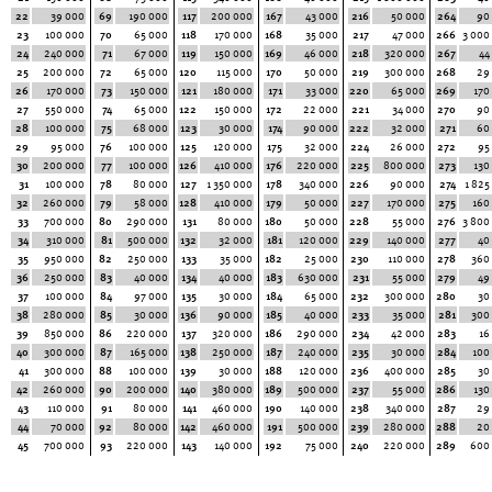
22
39 000
69
190 000
117
200 000
167
43 000
216
50 000
264
90
23
100 000
70
65 000
118
170 000
168
35 000
217
47 000
266
3 000
24
240 000
71
67 000
119
150 000
169
46 000
218
320 000
267
44
25
200 000
72
65 000
120
115 000
170
50 000
219
300 000
268
29
26
170 000
73
150 000
121
180 000
171
33 000
220
65 000
269
170
27
550 000
74
65 000
122
150 000
172
22 000
221
34 000
270
90
28
100 000
75
68 000
123
30 000
174
90 000
222
32 000
271
60
29
95 000
76
100 000
125
120 000
175
32 000
224
26 000
272
95
30
200 000
77
100 000
126
410 000
176
220 000
225
800 000
273
130
31
100 000
78
80 000
127
1 350 000
178
340 000
226
90 000
274
1 825
32
260 000
79
58 000
128
410 000
179
50 000
227
170 000
275
160
33
700 000
80
290 000
131
80 000
180
50 000
228
55 000
276
3 800
34
310 000
81
500 000
132
32 000
181
120 000
229
140 000
277
40
35
950 000
82
250 000
133
35 000
182
25 000
230
110 000
278
360
36
250 000
83
40 000
134
40 000
183
630 000
231
55 000
279
49
37
100 000
84
97 000
135
30 000
184
65 000
232
300 000
280
30
38
280 000
85
30 000
136
90 000
185
40 000
233
35 000
281
300
39
850 000
86
220 000
137
320 000
186
290 000
234
42 000
283
16
40
300 000
87
165 000
138
250 000
187
240 000
235
30 000
284
100
41
300 000
88
100 000
139
30 000
188
120 000
236
400 000
285
30
42
260 000
90
200 000
140
380 000
189
500 000
237
55 000
286
130
43
110 000
91
80 000
141
460 000
190
140 000
238
340 000
287
29
44
70 000
92
80 000
142
460 000
191
500 000
239
280 000
288
20
45
700 000
93
220 000
143
140 000
192
75 000
240
220 000
289
600