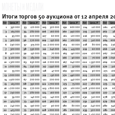
Итоги торгов 50 аукциона от 12 апреля 20
Лот
Цена, ₽
Лот
Цена, ₽
Лот
Цена, ₽
Лот
Цена, ₽
Лот
Цена, ₽
Лот
Цена
1
350 000
53
120 000
105
320 000
159
600 000
214
110 000
261
420
3
165 000
54
280 000
106
160 000
160
950 000
215
310 000
262
3
4
95 000
55
220 000
107
60 000
161
120 000
216
300 000
263
1
5
300 000
56
270 000
109
150 000
162
100 000
217
310 000
264
600
6
290 000
57
375 000
111
2 000 000
163
60 000
218
80 000
265
230
7
300 000
58
530 000
112
240 000
164
415 000
219
60 000
266
41
8
970 000
59
150 000
114
70 000
165
190 000
220
120 000
267
260
9
5 100 000
62
185 000
115
70 000
166
90 000
221
70 000
268
1 05
10
1 300 000
63
650 000
116
2 000 000
167
640 000
222
1 350 000
269
220
11
1 000 000
64
250 000
117
1 550 000
168
37 000
223
300 000
270
31
12
55 000
65
350 000
118
47 000
169
350 000
224
90 000
271
10
13
1 000 000
66
170 000
119
130 000
170
490 000
225
220 000
273
15
14
1 500 000
67
200 000
121
200 000
171
440 000
226
320 000
274
360
15
165 000
68
350 000
122
1 700 000
173
75 000
227
180 000
275
6
16
1 200 000
69
270 000
123
1 800 000
176
100 000
228
3 000 000
276
60
17
250 000
71
280 000
124
160 000
177
47 000
229
130 000
277
3
19
39 000
72
140 000
125
140 000
178
400 000
230
310 000
278
37
20
425 000
73
450 000
126
360 000
179
60 000
231
330 000
279
800
21
240 000
74
190 000
127
90 000
180
80 000
232
240 000
280
54
22
425 000
75
300 000
128
1 000 000
181
260 000
233
320 000
281
260
23
250 000
76
190 000
130
200 000
182
50 000
234
2 400 000
283
35