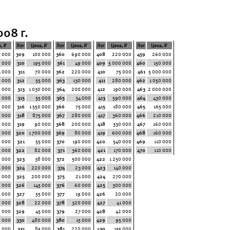
08 г.
, ₽
Лот
Цена, ₽
Лот
Цена, ₽
Лот
Цена, ₽
Лот
Цена, ₽
 000
309
100 000
360
690 000
408
220 000
459
260 000
8 000
310
195 000
361
49 000
409
5 000 000
460
150 000
4 000
311
70 000
362
220 000
410
75 000
461
5 000 000
 000
312
55 000
363
130 000
411
280 000
462
1 050 000
 000
313
1 030 000
364
200 000
412
190 000
463
2 000 000
0 000
315
55 000
365
34 000
413
590 000
464
430 000
 000
316
1 550 000
366
75 000
415
180 000
465
165 000
0 000
318
875 000
367
280 000
417
360 000
466
210 000
 000
319
90 000
368
200 000
418
330 000
467
160 000
0 000
320
1 700 000
369
80 000
419
600 000
468
160 000
0 000
321
55 000
370
190 000
420
540 000
469
110 000
0 000
322
82 000
371
360 000
421
170 000
470
110 000
 000
323
38 000
372
500 000
422
1 250 000
5 000
324
220 000
374
23 000
423
140 000
 000
325
200 000
375
21 000
424
270 000
0 000
326
145 000
376
60 000
425
300 000
0 000
327
55 000
377
19 000
426
20 000
 000
328
22 000
378
320 000
427
41 000
0 000
329
45 000
379
27 000
428
42 000
 000
330
480 000
380
15 000
429
95 000
0 000
331
85 000
381
220 000
430
155 000