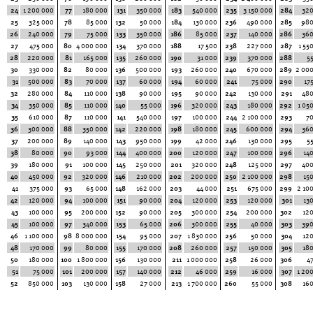
24
1 200 000
77
180 000
131
350 000
183
540 000
235
3 150 000
284
320
25
325 000
78
85 000
132
50 000
184
130 000
236
490 000
285
980
26
240 000
79
75 000
133
350 000
186
85 000
237
140 000
286
360
27
475 000
80
4 000 000
134
370 000
188
17 500
238
227 000
287
1 55
28
220 000
81
165 000
135
260 000
190
31 000
239
370 000
288
5
30
330 000
82
80 000
136
500 000
193
260 000
240
670 000
289
2 00
31
500 000
83
70 000
137
60 000
194
60 000
241
75 000
290
17
32
280 000
84
110 000
138
90 000
195
90 000
242
130 000
291
480
34
350 000
85
110 000
140
55 000
196
320 000
243
180 000
292
1 05
35
610 000
87
110 000
141
540 000
197
100 000
244
2 100 000
293
7
36
300 000
88
350 000
142
220 000
198
180 000
245
600 000
294
360
37
200 000
89
140 000
143
950 000
199
42 000
246
130 000
295
5
38
80 000
90
93 000
144
400 000
200
120 000
247
100 000
296
14
39
180 000
91
100 000
145
250 000
201
320 000
248
125 000
297
400
40
450 000
92
320 000
146
210 000
202
200 000
250
2 100 000
298
15
41
375 000
93
65 000
148
162 000
203
44 000
251
675 000
299
2 10
42
120 000
94
100 000
151
90 000
204
120 000
253
120 000
301
13
43
100 000
95
200 000
152
90 000
205
300 000
254
200 000
302
12
45
100 000
97
340 000
153
65 000
206
300 000
255
40 000
303
390
46
1 100 000
98
8 000 000
154
95 000
207
1 830 000
256
50 000
304
12
48
170 000
99
80 000
155
170 000
208
260 000
257
150 000
305
18
50
180 000
100
1 800 000
156
130 000
211
1 000 000
258
26 000
306
4
51
75 000
101
200 000
157
140 000
212
46 000
259
16 000
307
1 20
52
850 000
103
130 000
158
27 000
213
1 700 000
260
55 000
308
16