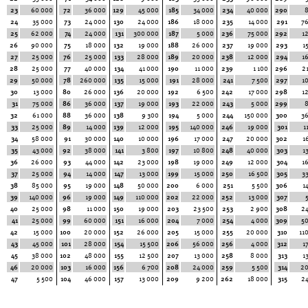
23
60 000
72
36 000
129
45 000
185
34 000
234
40 000
290
24
35 000
73
24 000
130
24 000
186
18 000
235
14 000
291
7
25
62 000
74
24 000
131
300 000
187
5 000
236
75 000
292
1
26
90 000
75
18 000
132
19 000
188
26 000
237
19 000
293
1
27
25 000
76
25 000
133
28 000
189
20 000
238
12 000
294
1
28
25 000
77
40 000
134
41 000
190
11 000
239
1 100
296
2
29
50 000
78
260 000
135
15 000
191
28 000
241
7 500
297
1
30
13 000
80
26 000
136
20 000
192
6 500
242
17 000
298
1
31
75 000
86
36 000
137
19 000
193
22 000
243
5 000
299
32
61 000
88
36 000
138
9 300
194
5 000
244
150 000
300
3
33
25 000
89
14 000
139
12 000
195
140 000
246
19 000
301
1
34
58 000
91
30 000
140
10 000
196
17 000
247
20 000
302
1
35
43 000
92
38 000
141
3 800
197
10 800
248
40 000
303
1
36
26 000
93
44 000
142
23 000
198
19 000
249
12 000
304
1
37
25 000
94
14 000
147
13 000
199
15 000
250
16 500
305
3
38
85 000
95
19 000
148
50 000
200
6 000
251
5 500
306
1
39
140 000
96
19 000
149
110 000
202
22 000
252
13 000
307
40
25 000
98
11 000
150
19 000
203
23 500
253
2 900
308
2
41
25 000
99
60 000
151
16 000
204
7 000
254
4 000
309
5
42
15 000
100
20 000
152
26 000
205
15 000
255
20 000
310
11
43
45 000
101
28 000
154
15 500
206
56 000
256
4 000
312
1
45
38 000
102
48 000
155
12 500
207
13 000
258
8 000
313
1
46
20 000
103
16 000
156
6 700
208
24 000
259
5 500
314
20
47
5 500
104
46 000
157
13 000
209
9 200
262
18 000
315
2