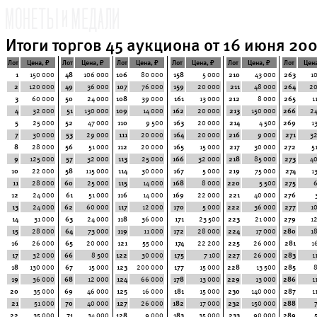
Итоги торгов 45 аукциона от 16 июня 2007
Лот
Цена, ₽
Лот
Цена, ₽
Лот
Цена, ₽
Лот
Цена, ₽
Лот
Цена, ₽
Лот
Цена
1
150 000
48
106 000
106
80 000
158
5 000
210
43 000
263
1
2
120 000
49
36 000
107
76 000
159
20 000
211
48 000
264
20
3
60 000
50
24 000
108
39 000
161
13 000
212
8 000
265
1
4
32 000
51
130 000
109
14 000
162
20 000
213
150 000
266
2
5
25 000
52
47 000
110
9 500
163
20 000
214
4 500
269
1
7
30 000
53
29 000
111
20 000
164
20 000
216
9 000
271
3
8
28 000
56
51 000
112
20 000
165
15 000
217
30 000
272
5
9
125 000
57
32 000
113
25 000
166
32 000
218
85 000
273
4
10
22 000
58
115 000
114
30 000
167
5 000
219
75 000
274
1
11
28 000
60
25 000
115
14 000
168
8 000
220
5 500
275
12
24 000
61
51 000
116
14 000
169
22 000
221
40 000
276
13
24 000
62
60 000
117
12 000
170
5 000
222
36 000
277
1
14
31 000
63
24 000
118
36 000
171
23 500
223
21 000
279
1
15
28 000
64
73 000
119
11 000
172
28 000
224
17 000
280
1
16
26 000
65
20 000
121
55 000
174
22 200
225
26 000
281
1
17
32 000
66
8 500
122
30 000
175
7 100
227
26 000
283
1
18
130 000
67
15 000
123
200 000
177
15 000
228
13 500
285
19
36 000
68
12 000
124
66 000
178
13 000
229
13 000
286
1
20
35 000
69
46 000
125
16 000
181
15 000
230
140 000
287
1
21
51 000
70
40 000
127
26 000
182
17 000
232
150 000
288
22
35 000
71
34 000
128
9 000
183
35 000
233
90 000
289