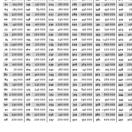
61
165 000
145
130 000
224
180 000
287
450 000
347
420 000
413
11
63
185 000
146
85 000
225
180 000
288
430 000
348
550 000
416
7
65
520 000
147
100 000
227
300 000
289
660 000
349
860 000
417
200
66
280 000
148
100 000
229
250 000
290
440 000
350
350 000
419
90
69
140 000
149
160 000
230
1 200 000
292
310 000
351
150 000
420
11
72
300 000
151
300 000
231
400 000
295
150 000
352
250 000
423
90
73
300 000
152
260 000
232
100 000
297
800 000
353
700 000
424
46
74
200 000
154
250 000
234
240 000
298
250 000
354
1 420 000
425
4
75
1 350 000
159
120 000
235
650 000
299
340 000
355
860 000
427
600
76
2 000 000
160
120 000
236
800 000
300
400 000
356
220 000
429
260
77
270 000
161
20 000
237
120 000
302
300 000
357
190 000
430
250
78
120 000
162
280 000
238
510 000
306
500 000
358
320 000
433
34
79
160 000
163
120 000
239
300 000
308
389 000
359
140 000
437
280
81
70 000
164
400 000
242
180 000
309
147 000
361
165 000
438
272
82
170 000
166
460 000
243
180 000
310
110 000
362
150 000
439
35
83
95 000
168
450 000
246
100 000
311
700 000
364
280 000
440
1 00
85
150 000
171
240 000
249
200 000
312
310 000
365
1 600 000
442
400
86
200 000
175
240 000
250
800 000
314
850 000
366
200 000
443
14
87
2 000 000
176
120 000
251
700 000
315
100 000
371
800 000
444
16
88
120 000
177
260 000
252
1 000 000
316
290 000
372
350 000
445
14
90
250 000
178
65 000
253
360 000
317
400 000
378
180 000
446
16
91
160 000
179
800 000
254
700 000
318
140 000
379
1 900 000
447
3
94
650 000
181
520 000
256
150 000
319
280 000
380
80 000
449
4
98
200 000
183
200 000
257
200 000
320
350 000
381
600 000
450
360