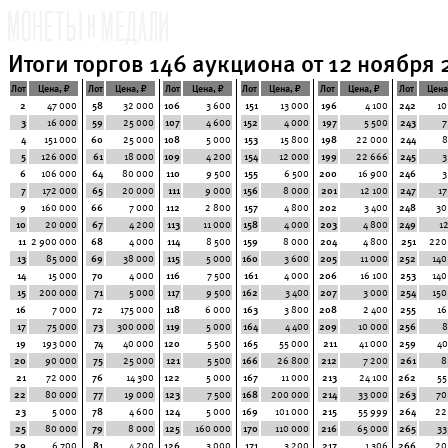
Итоги торгов 146 аукциона от 12 ноября 2
Лот
Цена, ₽
Лот
Цена, ₽
Лот
Цена, ₽
Лот
Цена, ₽
Лот
Цена, ₽
Лот
Цена
2
47 000
58
32 000
106
3 600
151
13 000
196
4 100
242
10
3
16 000
59
25 000
107
4 600
152
4 000
197
5 500
243
7
4
151 000
60
25 000
108
5 000
153
15 800
198
22 000
244
8
5
126 000
61
18 000
109
4 200
154
12 000
199
22 666
245
3
6
106 000
64
80 000
110
9 500
155
6 500
200
16 900
246
3
7
172 000
65
20 000
111
9 000
156
8 000
201
12 100
247
17
9
160 000
66
7 000
112
2 800
157
4 800
202
3 400
248
30
10
20 000
67
4 200
113
11 000
158
4 000
203
4 800
249
1
11
2 900 000
68
4 000
114
8 500
159
8 000
204
4 800
251
220
13
85 000
69
38 000
115
5 000
160
3 600
205
11 000
252
140
14
15 000
70
4 000
116
7 500
161
4 000
206
16 100
253
140
15
200 000
71
5 000
117
9 500
162
3 400
207
3 000
254
150
16
7 000
72
175 000
118
6 000
163
3 800
208
2 400
255
16
17
75 000
73
300 000
119
5 000
164
4 400
209
10 000
256
8
19
193 000
74
40 000
120
5 500
165
55 000
211
41 000
259
40
20
90 000
75
25 000
121
5 500
166
26 800
212
7 200
261
8
21
72 000
76
14 300
122
5 000
167
11 000
213
24 100
262
55
22
80 000
77
19 000
123
7 500
168
200 000
214
33 000
263
70
23
5 000
78
4 600
124
5 000
169
101 000
215
55 999
264
22
25
80 000
79
8 000
125
160 000
170
110 000
216
65 000
265
33
29
6 700
81
4 200
126
3 000
171
3 200
217
1 306
266
20