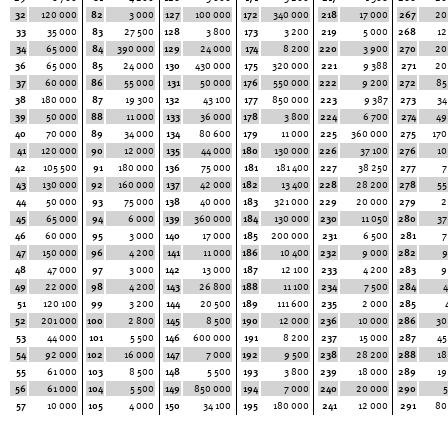
32
120 000
82
3 000
127
100 000
172
340 000
218
17 000
267
20
33
35 000
83
27 500
128
3 800
173
3 200
219
5 000
268
12
34
65 000
84
390 000
129
24 000
174
8 200
220
3 900
270
20
36
65 000
85
24 000
130
430 000
175
320 000
221
9 388
271
20
37
60 000
86
55 000
131
50 000
176
550 000
222
9 200
272
85
38
180 000
87
19 300
132
43 100
177
850 000
223
9 387
273
34
39
50 000
88
11 000
133
36 000
178
3 800
224
6 700
274
49
40
70 000
89
34 000
134
80 600
179
11 000
225
360 000
275
170
41
120 000
90
12 000
135
44 000
180
130 000
226
37 100
276
10
42
105 500
91
180 000
136
75 000
181
181 400
227
38 250
277
7
43
130 000
92
160 000
137
42 000
182
13 400
228
28 200
278
55
44
50 000
93
75 000
138
40 000
183
321 000
229
20 000
279
2
45
65 000
94
6 000
139
360 000
184
130 000
230
11 050
280
37
46
60 000
95
3 000
140
17 000
185
200 000
231
6 500
281
7
47
150 000
96
4 200
141
11 000
186
10 400
232
9 000
282
9
48
47 000
97
3 000
142
13 000
187
12 100
233
4 200
283
9
49
22 000
98
4 200
143
26 800
188
11 100
234
7 500
284
4
51
120 100
99
3 200
144
20 500
189
111 600
235
2 000
285
52
201 000
100
2 800
145
8 500
190
12 000
236
10 000
286
30
53
44 000
101
5 500
146
600 000
191
8 200
237
15 000
287
45
54
92 000
102
16 000
147
7 000
192
9 500
238
28 200
288
18
55
61 000
103
8 500
148
5 500
193
3 800
239
18 000
289
19
56
61 000
104
5 500
149
850 000
194
7 000
240
20 000
290
5
57
10 000
105
4 000
150
34 100
195
180 000
241
12 000
291
80