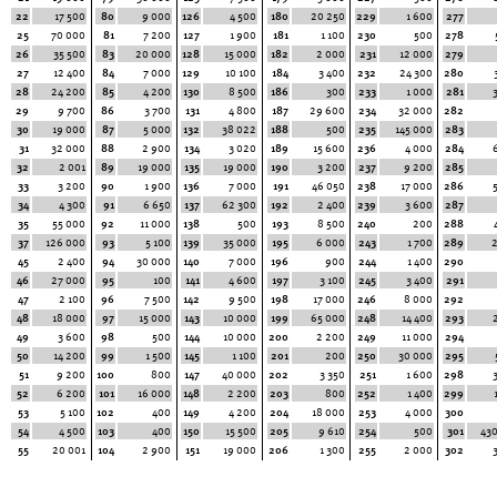
22
17 500
80
9 000
126
4 500
180
20 250
229
1 600
277
25
70 000
81
7 200
127
1 900
181
1 100
230
500
278
26
35 500
83
20 000
128
15 000
182
2 000
231
12 000
279
27
12 400
84
7 000
129
10 100
184
3 400
232
24 300
280
28
24 200
85
4 200
130
8 500
186
300
233
1 000
281
29
9 700
86
3 700
131
4 800
187
29 600
234
32 000
282
30
19 000
87
5 000
132
38 022
188
500
235
145 000
283
31
32 000
88
2 900
134
3 020
189
15 600
236
4 000
284
32
2 001
89
19 000
135
19 000
190
3 200
237
9 200
285
33
3 200
90
1 900
136
7 000
191
46 050
238
17 000
286
34
4 300
91
6 650
137
62 300
192
2 400
239
3 600
287
35
55 000
92
11 000
138
500
193
8 500
240
200
288
37
126 000
93
5 100
139
35 000
195
6 000
243
1 700
289
45
2 400
94
30 000
140
7 000
196
900
244
1 400
290
46
27 000
95
100
141
4 600
197
3 100
245
3 400
291
47
2 100
96
7 500
142
9 500
198
17 000
246
8 000
292
48
18 000
97
15 000
143
10 000
199
65 000
248
14 400
293
49
3 600
98
500
144
10 000
200
2 200
249
11 000
294
50
14 200
99
1 500
145
1 100
201
200
250
30 000
295
51
9 200
100
800
147
40 000
202
3 350
251
1 600
298
52
6 200
101
16 000
148
2 200
203
800
252
1 400
299
53
5 100
102
400
149
4 200
204
18 000
253
4 000
300
54
4 500
103
400
150
15 500
205
9 610
254
500
301
43
55
20 001
104
2 900
151
19 000
206
1 300
255
2 000
302