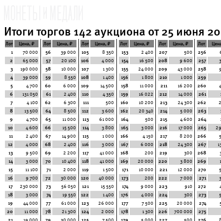
Итоги торгов 142 аукциона от 25 июня 20
Лот
Цена, ₽
Лот
Цена, ₽
Лот
Цена, ₽
Лот
Цена, ₽
Лот
Цена, ₽
Лот
Цена
1
70 000
56
39 000
105
8 350
153
2 400
207
500
256
2
65 000
57
20 100
106
4 000
154
16 500
208
9 600
257
3
190 000
58
10 000
107
1 300
155
24 000
209
43 000
258
4
39 000
59
8 550
108
1 400
156
1 800
210
1 000
259
5
4 700
60
6 000
109
14 500
158
11 000
211
16 200
260
6
131 050
61
2 400
110
4 350
159
16 022
212
14 000
261
7
4 100
62
6 300
111
500
160
10 200
213
24 300
262
8
13 500
64
8 500
112
3 600
162
20 340
214
5 000
263
9
4 700
65
11 000
113
61 000
164
500
215
4 600
264
10
4 600
66
15 500
114
3 800
165
3 000
216
17 000
265
29
11
2 400
67
14 900
115
1 000
166
4 150
217
8 200
266
12
4 000
68
2 400
116
3 000
167
6 000
218
24 300
267
1
13
9 500
69
2 200
117
41 000
168
200
219
300
268
14
3 000
70
10 400
118
41 000
169
20 000
220
3 800
269
15
11 100
71
2 000
119
1 500
171
10 000
221
12 000
270
16
9 700
72
30 000
120
40 000
173
200
222
7 000
271
17
230 000
73
56 050
121
15 550
174
9 000
223
910
272
18
3 000
74
19 550
122
1 400
176
4 000
224
300
273
19
44 000
77
61 000
123
26 000
177
7 500
225
20 000
274
20
11 000
78
21 300
124
2 000
178
1 300
226
700 000
275
21
19 000
79
30 000
125
7 500
179
5 000
227
500
276