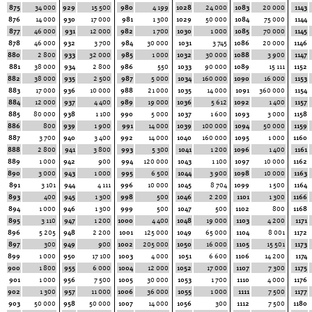
875
34 000
929
15 500
980
4 199
1028
24 000
1083
20 000
1143
876
14 000
930
17 000
981
1 300
1029
50 000
1084
75 000
1144
877
46 000
931
12 000
982
1 700
1030
1 000
1085
70 000
1145
878
46 000
932
3 700
984
30 000
1031
3 745
1086
20 000
1146
880
2 800
933
32 000
985
1 000
1032
30 000
1088
3 900
1147
881
38 000
934
2 800
986
550
1033
90 000
1089
15 111
1152
882
38 000
935
2 500
987
5 000
1034
160 000
1090
16 000
1153
883
17 000
936
10 000
988
21 000
1035
14 000
1091
360 000
1154
884
12 000
937
4 400
989
19 000
1036
5 612
1092
1 400
1157
885
80 000
938
1 100
990
5 000
1037
1 600
1093
3 000
1158
886
800
939
1 900
991
14 000
1039
100 000
1094
50 000
1159
887
3 700
940
3 400
992
14 000
1040
160 000
1095
1 000
1160
888
2 800
941
3 800
993
5 300
1041
1 200
1096
1 400
1161
889
1 000
942
900
994
120 000
1043
1 100
1097
10 000
1162
890
3 000
943
1 000
995
6 500
1044
3 900
1098
10 000
1163
891
3 101
944
4 111
996
10 000
1045
8 704
1099
1 500
1164
893
400
945
1 300
998
500
1046
2 200
1101
1 300
1166
894
1 000
946
1 300
999
500
1047
500
1102
800
1168
895
3 110
947
1 200
1000
4 400
1048
19 000
1103
4 200
1171
896
5 205
948
2 200
1001
125 000
1049
65 000
1104
8 001
1172
897
300
949
900
1002
205 000
1050
16 000
1105
15 501
1173
899
1 000
950
17 100
1003
4 000
1051
6 600
1106
14 200
1174
900
1 800
955
6 000
1004
12 000
1052
17 000
1107
7 300
1175
901
1 000
956
7 500
1005
30 000
1053
1 700
1110
4 000
1176
902
1 300
957
11 000
1006
36 000
1055
1 000
1111
7 500
1177
903
50 000
958
50 000
1007
14 000
1056
300
1112
7 500
1180