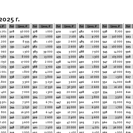
2025 г.
, ₽
Лот
Цена, ₽
Лот
Цена, ₽
Лот
Цена, ₽
Лот
Цена, ₽
Лот
Цена, ₽
Лот
1 701
328
50 000
378
1 000
429
1 190
482
6 000
538
8 700
592
3 600
329
44 000
380
1 000
430
7 100
484
9 700
540
310 000
593
1 200
330
8 555
381
1 100
432
2 600
485
10 266
542
12 000
594
500
331
1 400
382
1 000
433
2 600
487
1 000
543
100 000
595
2 060
332
1 300
383
39 000
434
3 000
488
7 500
545
14 000
596
7 580
334
8 000
385
13 000
435
5 000
489
1 300
546
105 000
598
6 050
335
17 000
387
2 000
438
14 000
490
3 000
547
28 000
599
8 203
336
4 500
388
3 700
439
13 000
491
1 800
548
10 000
600
6 001
337
1 800
389
4 200
440
4 100
492
2 700
549
40 000
605
3 800
338
1 500
390
3 800
441
1 000
493
10 000
551
1 500
607
4 800
339
3 300
391
5 250
442
3 600
496
2 600
552
24 000
608
3 300
340
2 600
392
17 550
444
30 300
497
2 600
553
16 100
609
2 400
341
7 000
393
1 300
445
20 000
498
4 550
554
3 600
610
3 000
342
15 000
394
3 000
446
115 000
499
3 800
555
3 500
612
3 501
343
7 500
395
6 701
447
95 000
500
4 000
556
25 000
613
3 600
344
3 250
397
2 000
448
95 000
501
6 500
557
1 700
614
2 800
345
16 500
398
6 140
450
10 700
502
4 000
558
8 000
615
 200
346
5 500
399
2 600
451
2 900
504
5 600
559
3 500
616
8 100
347
3 600
400
1 000
452
42 000
505
7 501
560
24 000
617
4 700
348
28 500
401
7 500
453
20 000
506
4 201
563
36 000
618
6 000
349
7 000
402
13 000
454
4 400
507
3 400
565
4 000
619