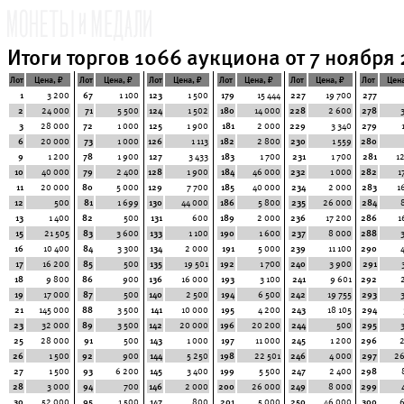
Итоги торгов 1066 аукциона от 7 ноября 
Лот
Цена, ₽
Лот
Цена, ₽
Лот
Цена, ₽
Лот
Цена, ₽
Лот
Цена, ₽
Лот
Цена
1
3 200
67
1 100
123
1 500
179
15 444
227
19 700
277
2
24 000
71
5 500
124
1 502
180
14 000
228
2 600
278
3
28 000
72
1 000
125
1 900
181
2 000
229
3 340
279
6
20 000
73
1 000
126
1 113
182
2 800
230
1 559
280
9
1 200
78
1 900
127
3 433
183
1 700
231
1 700
281
1
10
40 000
79
2 400
128
1 900
184
46 000
232
1 000
282
1
11
20 000
80
5 000
129
7 700
185
40 000
234
2 000
283
1
12
500
81
1 699
130
44 000
186
5 800
235
26 000
284
13
1 400
82
500
131
600
189
2 000
236
17 200
286
1
15
21 505
83
3 600
133
1 100
190
1 600
237
8 000
288
16
10 400
84
3 300
134
2 000
191
5 000
239
11 100
290
17
16 200
85
500
135
19 501
192
1 700
240
3 900
291
18
9 800
86
900
136
16 000
193
3 100
241
9 601
292
19
17 000
87
500
140
2 500
194
6 500
242
19 755
293
21
145 000
88
3 500
141
10 000
195
4 200
243
18 105
294
23
32 000
89
3 500
142
20 000
196
20 200
244
500
295
25
28 000
91
500
143
1 000
197
11 000
245
1 200
296
26
1 500
92
900
144
5 250
198
22 501
246
4 000
297
26
27
1 500
93
6 200
145
3 400
199
5 500
247
2 400
298
28
3 000
94
700
146
2 000
200
26 000
249
8 000
299
30
52 000
95
1 500
147
800
201
5 000
250
46 000
300