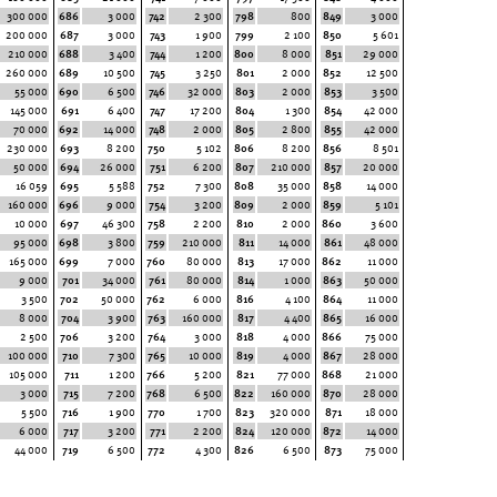
300 000
686
3 000
742
2 300
798
800
849
3 000
200 000
687
3 000
743
1 900
799
2 100
850
5 601
210 000
688
3 400
744
1 200
800
8 000
851
29 000
260 000
689
10 500
745
3 250
801
2 000
852
12 500
55 000
690
6 500
746
32 000
803
2 000
853
3 500
145 000
691
6 400
747
17 200
804
1 300
854
42 000
70 000
692
14 000
748
2 000
805
2 800
855
42 000
230 000
693
8 200
750
5 102
806
8 200
856
8 501
50 000
694
26 000
751
6 200
807
210 000
857
20 000
16 059
695
5 588
752
7 300
808
35 000
858
14 000
160 000
696
9 000
754
3 200
809
2 000
859
5 101
10 000
697
46 300
758
2 200
810
2 000
860
3 600
95 000
698
3 800
759
210 000
811
14 000
861
48 000
165 000
699
7 000
760
80 000
813
17 000
862
11 000
9 000
701
34 000
761
80 000
814
1 000
863
50 000
3 500
702
50 000
762
6 000
816
4 100
864
11 000
8 000
704
3 900
763
160 000
817
4 400
865
16 000
2 500
706
3 200
764
3 000
818
4 000
866
75 000
100 000
710
7 300
765
10 000
819
4 000
867
28 000
105 000
711
1 200
766
5 200
821
77 000
868
21 000
3 000
715
7 200
768
6 500
822
160 000
870
28 000
5 500
716
1 900
770
1 700
823
320 000
871
18 000
6 000
717
3 200
771
2 200
824
120 000
872
14 000
44 000
719
6 500
772
4 300
826
6 500
873
75 000