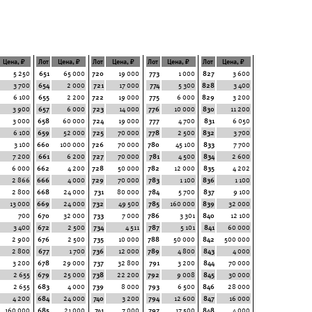
Цена, ₽
Лот
Цена, ₽
Лот
Цена, ₽
Лот
Цена, ₽
Лот
Цена, ₽
5 250
651
65 000
720
19 000
773
1 000
827
3 600
3 700
654
2 000
721
17 000
774
5 300
828
3 400
6 100
655
2 200
722
19 000
775
6 000
829
3 200
3 900
657
6 000
723
14 000
776
10 000
830
11 200
3 000
658
60 000
724
19 000
777
4 700
831
6 050
6 100
659
52 000
725
70 000
778
2 500
832
3 700
3 100
660
100 000
726
70 000
780
45 100
833
7 700
7 200
661
6 200
727
70 000
781
4 500
834
2 600
6 000
662
4 200
728
50 000
782
12 000
835
4 202
2 866
666
4 000
729
70 000
783
1 100
836
1 100
2 800
668
24 000
731
80 000
784
5 700
837
9 100
13 000
669
24 000
732
49 500
785
160 000
839
32 000
700
670
32 000
733
7 000
786
3 301
840
12 100
3 400
672
2 500
734
4 511
787
5 101
841
60 000
2 900
676
2 500
735
10 000
788
50 000
842
500 000
2 800
677
1 700
736
12 000
789
4 800
843
4 000
3 200
678
29 000
737
32 800
791
3 200
844
70 000
2 655
679
25 000
738
22 200
792
9 008
845
30 000
2 655
683
4 000
739
8 000
793
6 500
846
28 000
4 200
684
24 000
740
3 200
794
12 600
847
16 000
160 000
685
21 000
741
7 000
797
17 500
848
4 000