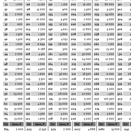
31
1 000
96
11 100
150
1 100
202
16 100
251
80 000
301
32
1 600
98
15 200
151
900
203
3 300
252
9 500
302
35
2 000
99
400
153
1 100
204
3 000
253
54 000
303
36
1 100
100
10 200
154
3 400
205
7 000
254
4 000
304
1
37
600
101
1 200
155
12 221
206
14 200
255
10 000
305
38
3 200
103
2 700
156
4 601
207
17 800
257
5 600
306
39
1 500
104
1 300
157
3 800
208
9 001
258
3 100
307
40
1 500
105
9 300
158
4 051
209
2 100
259
5 000
308
41
1 000
106
6 699
159
28 000
210
11 001
260
1 100
309
43
1 000
107
6 188
160
500
211
1 901
261
13 100
310
44
2 000
108
4 401
161
14 002
212
30 000
262
1 200
311
47
1 500
109
1 000
162
22 000
214
24 000
263
12 000
314
3
48
500
110
1 000
164
6 127
215
15 100
264
4 100
315
3
49
1 800
111
4 400
165
7 100
216
65 800
265
1 100
316
2
50
2 000
112
1 600
166
30 001
217
18 500
266
6 000
317
28
51
3 000
113
5 501
167
11 000
218
8 000
267
70 000
318
1
53
2 000
114
4 000
168
2 400
219
2 200
268
13 555
319
20
54
1 000
116
2 720
169
5 000
220
4 055
269
3 200
320
1
56
25 000
117
1 000
173
28 000
221
27 000
271
1 300
322
57
700
118
1 600
174
32 000
222
5 100
272
100 300
323
62
29 500
119
4 600
175
25 000
223
5 600
273
12 100
324
63
31 000
120
1 300
176
30 000
224
4 700
274
1 000
325
64
12 000
121
1 300
177
3 201
225
2 000
275
3 600
326
65
13 000
122
1 600
178
8 500
226
3 200
276
2 000
327
1
Лот
Цена, ₽
Лот
Цена, ₽
Лот
Цена, ₽
Лот
Цена, ₽
Лот
Цена, ₽
Лот
874
2 600
925
17 550
979
2 000
1027
4 888
1082
15 000
1141