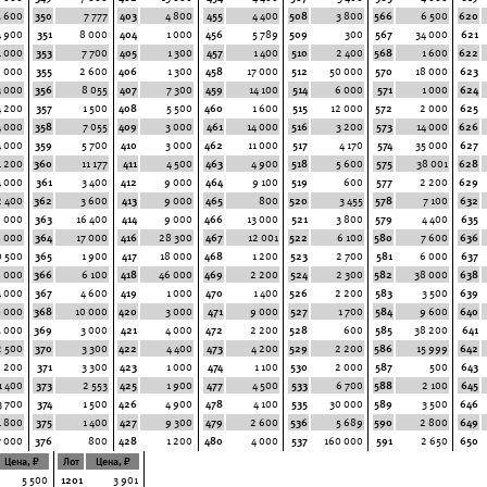
5 600
350
7 777
403
4 800
455
4 400
508
3 800
566
6 500
620
4 900
351
8 000
404
1 000
456
5 789
509
300
567
34 000
621
1 000
353
7 700
405
1 300
457
1 400
510
2 400
568
1 600
622
6 000
355
2 600
406
1 300
458
17 000
512
50 000
570
18 000
623
3 000
356
8 055
407
7 300
459
14 100
514
6 000
571
1 000
624
4 200
357
1 500
408
5 500
460
1 600
515
12 000
572
2 000
625
4 000
358
7 055
409
3 000
461
14 000
516
3 200
573
14 000
626
4 000
359
5 700
410
3 000
462
11 000
517
4 170
574
35 000
627
1 200
360
11 177
411
4 500
463
4 900
518
5 600
575
38 001
628
4 000
361
3 400
412
9 000
464
9 100
519
600
577
2 200
629
2 400
362
3 600
413
9 000
465
800
520
3 455
578
7 100
632
6 000
363
16 400
414
9 000
466
13 000
521
3 800
579
4 400
635
8 000
364
17 000
416
28 300
467
12 001
522
6 100
580
7 600
636
0 500
365
1 900
417
18 000
468
1 200
523
2 700
581
6 000
637
 000
366
6 100
418
46 000
469
2 200
524
2 300
582
38 000
638
4 000
367
4 600
419
1 000
470
1 400
526
2 200
583
3 500
639
 000
368
10 000
420
3 000
471
9 000
527
1 700
584
9 600
640
5 000
369
3 000
421
4 000
472
2 200
528
600
585
38 200
641
2 500
370
3 300
422
4 400
473
4 200
529
2 200
586
15 999
642
2 200
371
3 300
423
1 000
474
1 100
530
2 000
587
500
643
1 400
373
2 553
425
1 900
477
4 500
533
6 700
588
2 100
645
3 700
374
1 500
426
4 900
478
4 100
535
30 000
589
3 500
646
1 800
375
1 400
427
9 300
479
2 600
536
5 689
590
2 800
649
7 000
376
800
428
1 200
480
4 000
537
160 000
591
2 650
650
Цена, ₽
Лот
Цена, ₽
5 500
1201
3 901