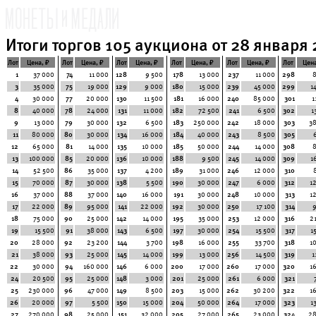
Итоги торгов 105 аукциона от 28 января 2
Лот
Цена, ₽
Лот
Цена, ₽
Лот
Цена, ₽
Лот
Цена, ₽
Лот
Цена, ₽
Лот
Цена
1
37 000
74
11 000
128
9 500
178
13 000
237
11 000
298
3
35 000
75
19 000
129
9 000
180
15 000
239
45 000
299
1
4
30 000
77
20 000
130
11 500
181
16 000
240
85 000
301
1
8
40 000
78
24 000
131
11 000
182
72 500
241
6 500
302
1
9
13 000
79
30 000
132
6 500
183
250 000
242
18 000
303
3
11
80 000
80
30 000
134
16 000
184
40 000
243
8 500
305
12
65 000
81
14 000
135
10 000
185
50 000
244
14 000
308
13
100 000
85
20 000
136
10 000
188
9 500
245
14 000
309
1
14
52 500
86
35 000
137
4 200
189
31 000
246
12 000
310
15
70 000
87
30 000
138
5 500
190
30 000
247
6 000
312
1
16
37 000
88
37 000
140
16 000
191
30 000
248
10 000
313
1
17
22 000
89
95 000
141
22 000
192
30 000
250
17 100
314
18
75 000
90
25 000
142
14 000
195
35 000
253
12 000
316
2
19
15 500
91
38 000
143
6 500
197
30 000
254
15 500
317
1
20
28 000
92
23 200
144
3 700
198
16 000
255
33 700
318
1
21
38 000
93
25 000
145
14 000
199
13 000
256
14 500
319
1
22
30 000
94
160 000
146
6 000
200
17 000
260
17 000
320
1
24
20 500
95
25 000
148
3 000
201
25 000
261
6 000
321
25
230 000
96
47 000
149
8 500
203
15 000
262
30 200
322
1
26
20 000
97
5 500
150
15 000
204
50 000
264
17 000
323
1
27
270 000
98
25 000
151
32 000
205
27 000
265
23 000
324
28