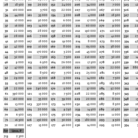
28
18 500
99
26 000
152
24 000
206
34 000
266
7 000
325
1
31
100 000
100
3 700
153
22 000
207
13 000
267
10 000
326
34
44 000
101
35 000
154
3 200
208
4 000
268
18 500
327
35
10 000
102
30 000
155
6 000
210
17 000
269
5 000
328
1
37
16 000
103
14 000
156
10 000
211
60 000
270
9 000
329
22
39
22 000
105
28 000
157
10 000
212
190 000
271
110 000
331
40
28 000
106
7 000
158
27 000
213
15 000
272
41 000
332
2
41
50 000
107
18 000
159
19 000
214
8 000
273
80 000
334
4
42
42 000
109
10 000
160
8 000
215
65 000
275
38 000
335
44
50 000
111
170 000
162
3 200
216
45 000
276
8 000
336
10
45
32 000
112
7 500
163
7 500
220
210 000
277
30 100
337
1
46
9 000
113
6 500
164
26 000
221
17 500
278
9 500
339
80
47
47 000
115
13 000
166
10 000
222
55 000
279
22 000
340
880
48
34 000
116
8 500
167
3 700
223
25 000
281
6 500
341
1
52
29 000
117
15 000
168
5 000
224
14 000
282
7 500
342
1
55
15 000
119
10 000
169
10 000
225
15 000
283
185 000
343
58
22 000
120
290 000
170
5 000
226
37 000
284
52 000
344
3
61
390 000
121
15 000
171
7 500
228
22 000
285
8 500
345
62
160 000
122
35 000
172
39 000
229
20 000
286
8 000
348
1
66
13 000
123
330 000
173
14 000
232
45 000
287
8 500
349
1
69
34 000
124
20 000
174
9 250
233
14 500
289
10 500
350
3
70
6 500
125
5 000
175
50 000
234
65 000
290
11 000
352
1
71
16 500
126
130 000
176
30 000
235
180 000
293
9 500
353
1
72
12 000
127
15 000
177
46 000
236
14 000
295
15 000
354
Лот
Цена, ₽
713
2 300