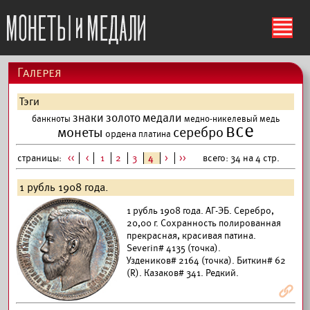
ś
Галерея
Тэги
знаки
золото
медали
банкноты
медно-никелевый
медь
все
монеты
серебро
ордена
платина
страницы:
<<
<
1
2
3
4
>
>>
всего: 34 на 4 стр.
1 рубль 1908 года.
1 рубль 1908 года. АГ-ЭБ. Серебро,
20,00 г. Сохранность полированная
прекрасная, красивая патина.
Severin# 4135 (точка).
Уздеников# 2164 (точка). Биткин# 62
(R). Казаков# 341. Редкий.
Я