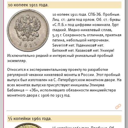
10 копеек 1911 года.
10 копеек 1911 года. СПБ-ЭБ. Пробные.
Лиц. ст.: дата под орлом. Об. ст.: буквы
«С.П.Б.» под цифрами номинала. Гурт
гладкий. Медно-никелевый сплав,
5,15 г. Сохранность отличная, приятная
патина, небольшой непрочекан.
Severin# нет. Уздеников# нет.
Биткин# нет. Казаков# нет. Уникум!
Исключительно редкий и интересный уникальный пробный
экземпляр.
Относится к экспериментальному проекту по разработке
регулярной чеканки никелевой монеты в России. Этот пробный
выпуск был изготовлен на С.-Петербургском монетном дворе. На
всех монетах выпуска присутствуют инициалы Эликума
Бабаянца — «ЭБ», исполнявшего обязанности минцмейстера
монетного двора с 1906 по 1913 год.
Я
½ копейки 1961 года.