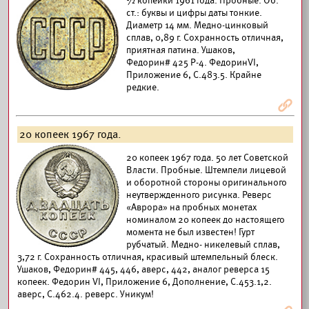
½ копейки 1961 года. Пробные. Об.
ст.: буквы и цифры даты тонкие.
Диаметр 14 мм. Медно-цинковый
сплав, 0,89 г. Сохранность отличная,
приятная патина. Ушаков,
Федорин# 425 Р-4. ФедоринVI,
Приложение 6, С.483.5. Крайне
редкие.
Я
20 копеек 1967 года.
20 копеек 1967 года. 50 лет Советской
Власти. Пробные. Штемпели лицевой
и оборотной стороны оригинального
неутвержденного рисунка. Реверс
«Аврора» на пробных монетах
номиналом 20 копеек до настоящего
момента не был известен! Гурт
рубчатый. Медно- никелевый сплав,
3,72 г. Сохранность отличная, красивый штемпельный блеск.
Ушаков, Федорин# 445, 446, аверс, 442, аналог реверса 15
копеек. Федорин VI, Приложение 6, Дополнение, С.453.1,2.
аверс, С.462.4. реверс. Уникум!